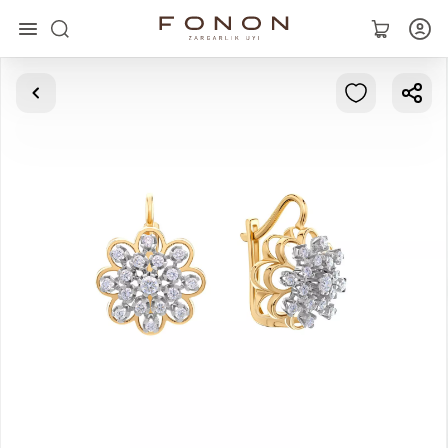
Главная
Коллекции
Кольца
Серьги
Браслеты
Кулоны
Цепочки