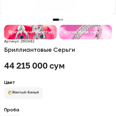
Детские изделия
Изделия с драгоценными камнями
Аксессуары
Яркие лучи счастья
Яркие лучи счастья
Артикул
:
ZIR0682
Все
Бриллиантовые Серьги
О нас
44 215 000 сум
Найти магазин
Цвет
Избранное
Желтый-Белый
+998 71 205 22 22
Проба