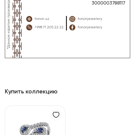
3000003788117
fonon.uz
fononjewelery
+998 71 205 22 22
fononjewelery
Купить коллекцию