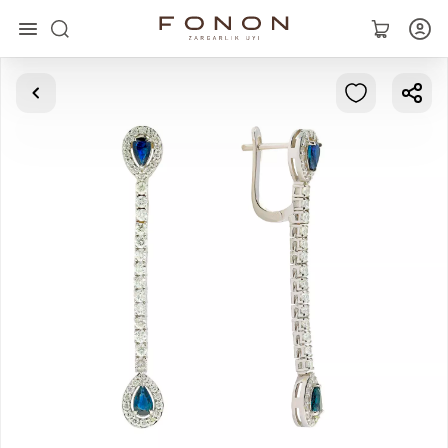
Главная
Коллекции
Кольца
Серьги
Браслеты
Кулоны
Цепочки