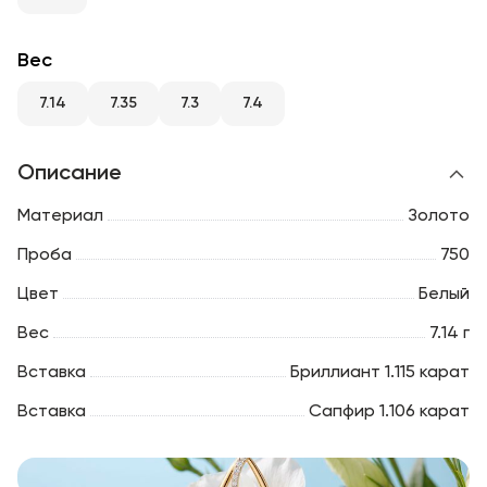
RU
ENG
UZ
Вес
7.14
7.35
7.3
7.4
Описание
Материал
Золото
Проба
750
Цвет
Белый
Вес
7.14 г
Вставка
Бриллиант 1.115 карат
Вставка
Сапфир 1.106 карат