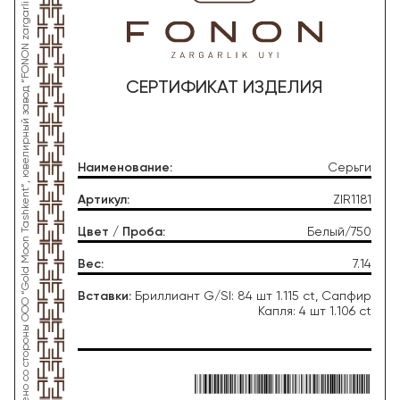
*Данное изделие произведено со стороны OOO “Gold Moon Tashkent”, ювелирный завод “FONON zargarlik uyi”
СЕРТИФИКАТ ИЗДЕЛИЯ
Наименование
:
Серьги
Артикул
:
ZIR1181
Цвет / Проба
:
Белый/750
Вес
:
7.14
Вставки
:
Бриллиант G/SI: 84 шт 1.115 ct, Сапфир
Капля: 4 шт 1.106 ct