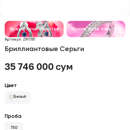
Детские изделия
Изделия с драгоценными камнями
Яркие лучи счастья
Яркие лучи счастья
Аксессуары
Артикул
:
ZIR1181
Бриллиантовые Серьги
Все
35 746 000 сум
О нас
Найти магазин
Цвет
Избранное
Белый
+998 71 205 22 22
Проба
750