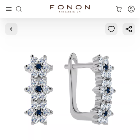
Главная
Коллекции
Кольца
Серьги
Браслеты
Кулоны
Цепочки