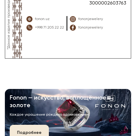
3000002603763
fonon.uz
fononjewelery
+998 71 205 22 22
fononjewelery
Fonon — искусство, воплощённое в
золоте
Каждое украшение рождено вдохновением.
Подробнее