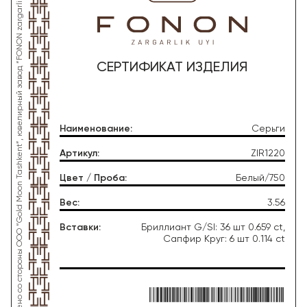
*Данное изделие произведено со стороны OOO “Gold Moon Tashkent”, ювелирный завод “FONON zargarlik uyi”
СЕРТИФИКАТ ИЗДЕЛИЯ
Наименование
:
Серьги
Артикул
:
ZIR1220
Цвет / Проба
:
Белый/750
Вес
:
3.56
Вставки
:
Бриллиант G/SI: 36 шт 0.659 ct,
Сапфир Круг: 6 шт 0.114 ct