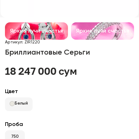
Детские изделия
Изделия с драгоценными камнями
Яркие лучи счастья
Яркие лучи счастья
Аксессуары
Артикул
:
ZIR1220
Бриллиантовые Серьги
Все
18 247 000 сум
О нас
Найти магазин
Цвет
Избранное
Белый
+998 71 205 22 22
Проба
750