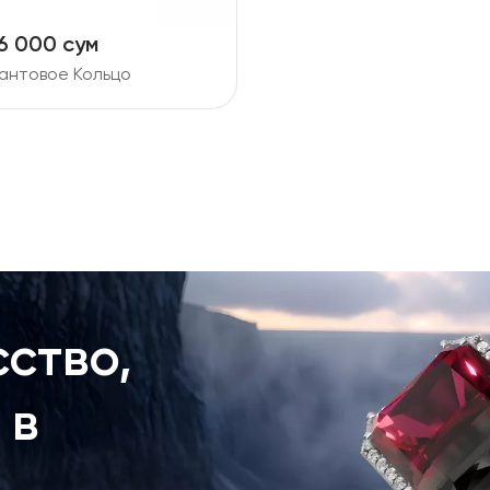
6 000 сум
антовое Кольцо
ство,
 в