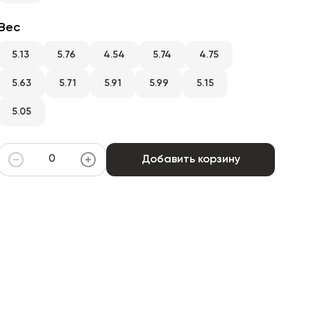
Вес
5.13
5.76
4.54
5.74
4.75
5.63
5.71
5.91
5.99
5.15
5.05
Добавить корзину