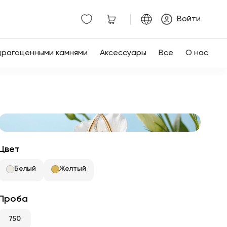
|
Войти
драгоценными камнями
Аксессуары
Все
О нас
Цвет
Белый
Желтый
Проба
750