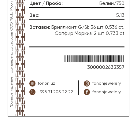
*Данное изделие произведено со стороны OOO “Gold Moon Tashkent”, ювелирный завод “FONON zargarlik uyi”
Цвет / Проба
:
Белый/750
Вес
:
5.13
Вставки
:
Бриллиант G/SI: 36 шт 0.536 ct,
Сапфир Маркиз: 2 шт 0.733 ct
3000002633357
fonon.uz
fononjewelery
+998 71 205 22 22
fononjewelery