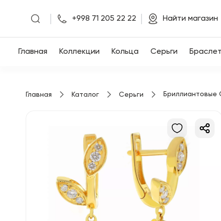
|
|
+998 71 205 22 22
Найти магазин
Главная
Главная
Коллекции
Кольца
Серьги
Брасле
Коллекции
Бриллиантовые 
Главная
Каталог
Серьги
Кольца
Серьги
Браслеты
Кулоны
Цепочки