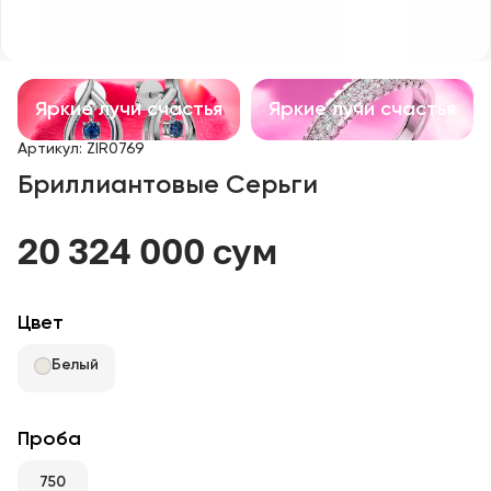
Детские изделия
Изделия с драгоценными камнями
Яркие лучи счастья
Яркие лучи счастья
Аксессуары
Артикул
:
ZIR0769
Бриллиантовые Серьги
Все
20 324 000 сум
О нас
Найти магазин
Цвет
Избранное
Белый
+998 71 205 22 22
Проба
750