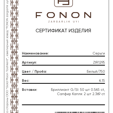
*Данное изделие произведено со стороны OOO “Gold Moon Tashkent”, ювелирный завод “FONON zargarlik uyi”
СЕРТИФИКАТ ИЗДЕЛИЯ
Наименование
:
Серьги
Артикул
:
ZIR1295
Цвет / Проба
:
Белый/750
Вес
:
6.15
Вставки
:
Бриллиант G/SI: 50 шт 0.565 ct,
Сапфир Капля: 2 шт 2.369 ct