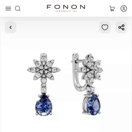
Главная
Коллекции
Кольца
Серьги
Браслеты
Кулоны
Цепочки