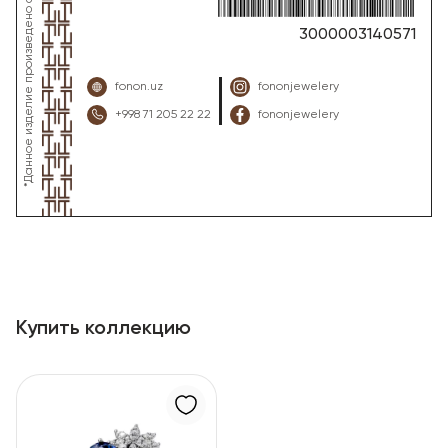
3000003140571
fonon.uz
fononjewelery
+998 71 205 22 22
fononjewelery
Купить коллекцию