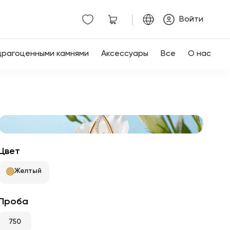
|
Войти
драгоценными камнями
Аксессуары
Все
О нас
Цвет
Желтый
Проба
750