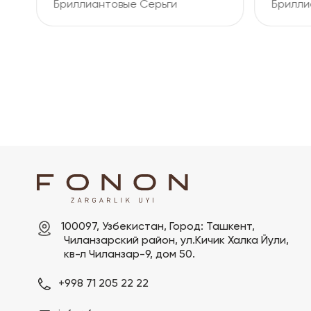
и
Бриллиантовые Серьги
100097, Узбекистан, Город: Ташкент,

 Чиланзарский pайон, ул.Кичик Халка Йули,

 кв-л Чиланзар-9, дом 50.
+998 71 205 22 22