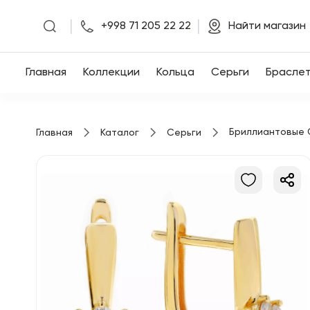
|
|
+998 71 205 22 22
Найти магазин
Главная
Главная
Коллекции
Кольца
Серьги
Брасле
Коллекции
Бриллиантовые 
Главная
Каталог
Серьги
Кольца
Серьги
Браслеты
Кулоны
Цепочки