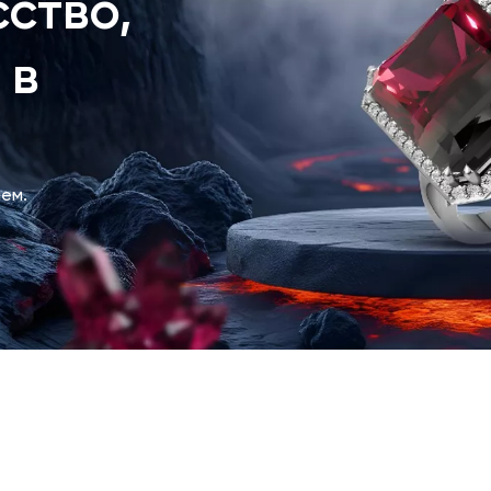
ство,
 в
ем.