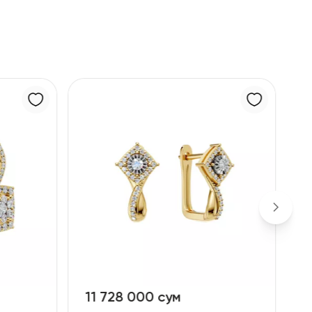
м
10 881 000 сум