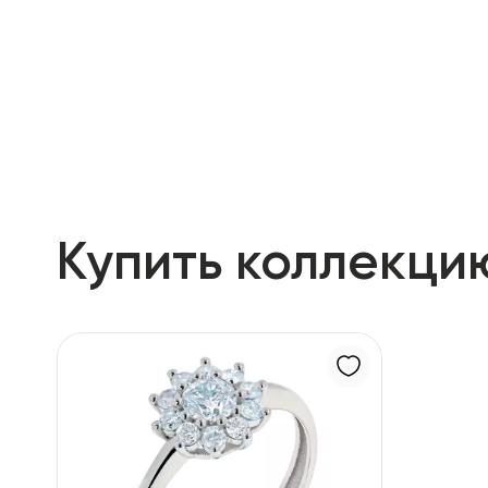
RU
ENG
UZ
Купить коллекци