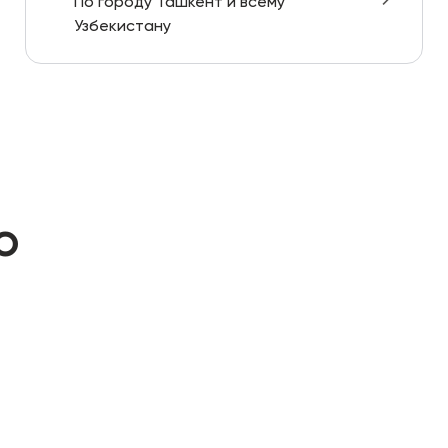
По городу Ташкент и всему
Узбекистану
ю