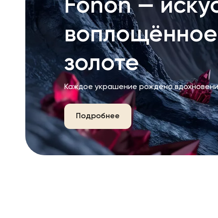
Fonon — искус
воплощённое
золоте
Каждое украшение рождено вдохновени
Подробнее