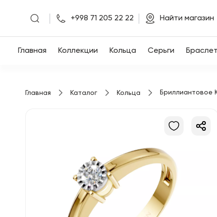
|
|
+998 71 205 22 22
Найти магазин
Главная
Главная
Коллекции
Кольца
Серьги
Брасле
Коллекции
Бриллиантовое 
Главная
Каталог
Кольца
Кольца
Серьги
Браслеты
Кулоны
Цепочки