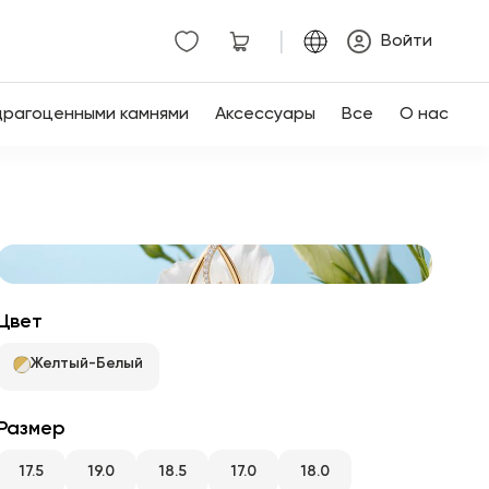
|
Войти
драгоценными камнями
Аксессуары
Все
О нас
Цвет
Желтый-Белый
Размер
17.5
19.0
18.5
17.0
18.0