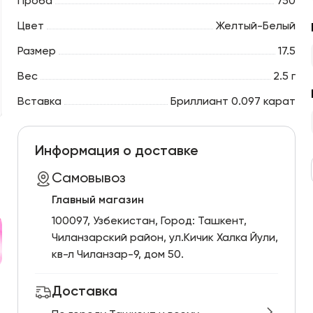
Проба
750
Цвет
Желтый-Белый
Размер
17.5
Вес
2.5 г
Вставка
Бриллиант 0.097 карат
Информация о доставке
Самовывоз
Главный магазин
100097, Узбекистан, Город: Ташкент,
Чиланзарский pайон, ул.Кичик Халка Йули,
кв-л Чиланзар-9, дом 50.
Доставка