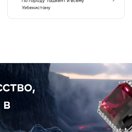
По городу Ташкент и всему
Узбекистану
ство,
 в