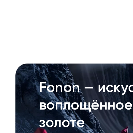
RU
ENG
UZ
Fonon — искус
воплощённое
золоте