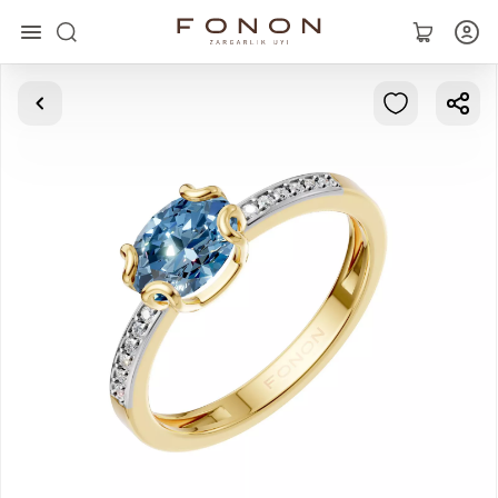
Главная
Коллекции
Кольца
Серьги
Браслеты
Кулоны
Цепочки