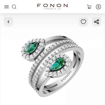
Главная
Коллекции
Кольца
Серьги
Браслеты
Кулоны
Цепочки