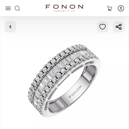
Главная
Коллекции
Кольца
Серьги
Браслеты
Кулоны
Цепочки