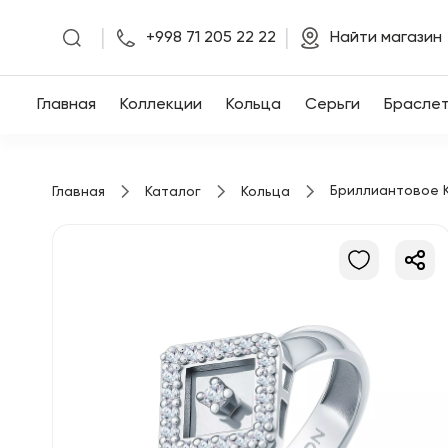
|
|
+998 71 205 22 22
Найти магазин
Главная
Главная
Коллекции
Кольца
Серьги
Брасле
Коллекции
Бриллиантовое 
Главная
Каталог
Кольца
Кольца
Серьги
Браслеты
Кулоны
Цепочки