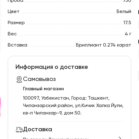
Проба
750
Цвет
Белый
Размер
17.5
Вес
4 г
Вставка
Бриллиант 0.274 карат
Информация о доставке
Самовывоз
Главный магазин
100097, Узбекистан, Город: Ташкент,
Чиланзарский pайон, ул.Кичик Халка Йули,
кв-л Чиланзар-9, дом 50.
Доставка