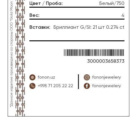
*Данное изделие произведено со стороны OOO “Gold Moon Tashkent”, ювелирный завод “FONON zargarlik uyi”
Цвет / Проба
:
Белый/750
Вес
:
4
Вставки
:
Бриллиант G/SI: 21 шт 0.274 ct
3000003658373
fonon.uz
fononjewelery
+998 71 205 22 22
fononjewelery