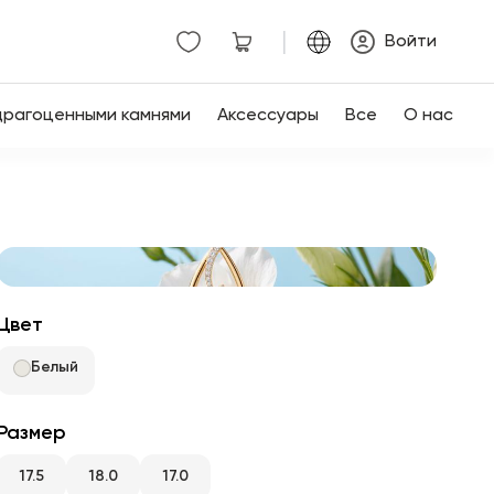
|
Войти
драгоценными камнями
Аксессуары
Все
О нас
Цвет
Белый
Размер
17.5
18.0
17.0