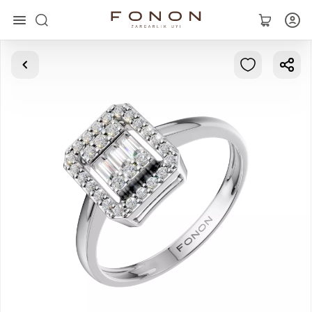
Главная
Коллекции
Кольца
Серьги
Браслеты
Кулоны
Цепочки