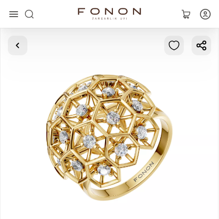
Главная
Коллекции
Кольца
Серьги
Браслеты
Кулоны
Цепочки