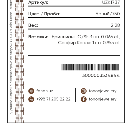
*Данное изделие произведено со стороны OOO “Gold Moon Tashkent”, ювелирный завод “FONON zargarlik uyi”
Артикул
:
UZK1737
Цвет / Проба
:
Белый/750
Вес
:
2.28
Вставки
:
Бриллиант G/SI: 3 шт 0.066 ct,
Сапфир Капля: 1 шт 0.955 ct
3000003534844
fonon.uz
fononjewelery
+998 71 205 22 22
fononjewelery