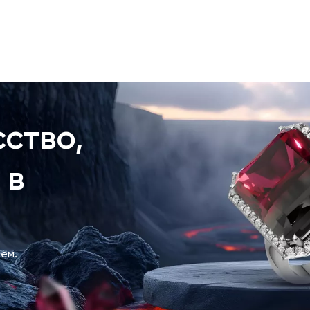
ство,
 в
ем.