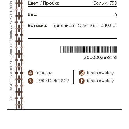
*Данное изделие произведено со стороны OOO “Gold Moon Tashkent”, ювелирный завод “FONON zargarlik uyi”
Цвет / Проба
:
Белый/750
Вес
:
4
Вставки
:
Бриллиант G/SI: 9 шт 0.103 ct
3000003684181
fonon.uz
fononjewelery
+998 71 205 22 22
fononjewelery