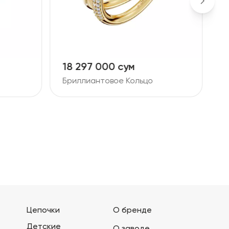
18 297 000 сум
8
Бриллиантовое Кольцо
Б
Цепочки
О бренде
Детские