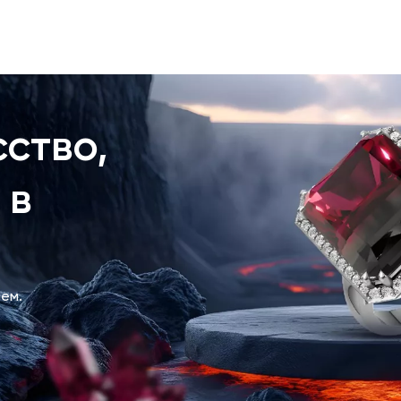
ство,
 в
ем.