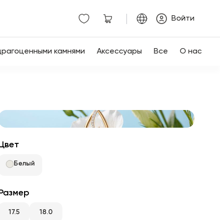
|
Войти
драгоценными камнями
Аксессуары
Все
О нас
Цвет
Белый
Размер
17.5
18.0