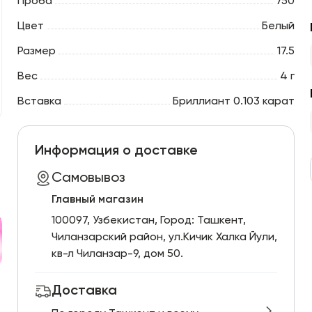
Проба
750
Цвет
Белый
Размер
17.5
Вес
4 г
Вставка
Бриллиант 0.103 карат
Информация о доставке
Самовывоз
Главный магазин
100097, Узбекистан, Город: Ташкент,
Чиланзарский pайон, ул.Кичик Халка Йули,
кв-л Чиланзар-9, дом 50.
Доставка