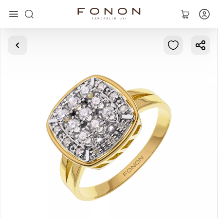
Главная
Коллекции
Кольца
Серьги
Браслеты
Кулоны
Цепочки