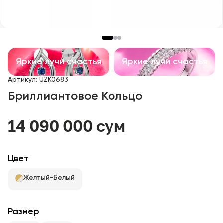
Детские изделия
Изделия с драгоценными камнями
Аксессуары
Яркие лучи счастья
Яркие лучи счастья
Артикул
:
UZK0683
Все
Бриллиантовое Кольцо
О нас
14 090 000 сум
Найти магазин
Цвет
Избранное
Желтый-Белый
+998 71 205 22 22
Размер