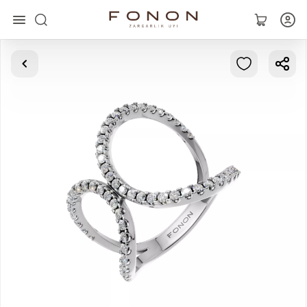
Главная
Коллекции
Кольца
Серьги
Браслеты
Кулоны
Цепочки