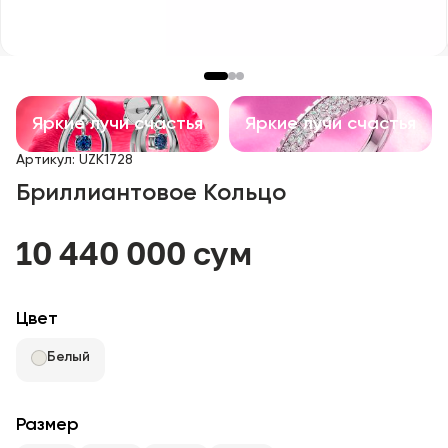
Детские изделия
Изделия с драгоценными камнями
Аксессуары
Яркие лучи счастья
Яркие лучи счастья
Артикул
:
UZK1728
Все
Бриллиантовое Кольцо
О нас
10 440 000 сум
Найти магазин
Цвет
Избранное
Белый
+998 71 205 22 22
Размер