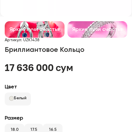
Детские изделия
Изделия с драгоценными камнями
Яркие лучи счастья
Яркие лучи счастья
Аксессуары
Артикул
:
UZK1438
Бриллиантовое Кольцо
Все
17 636 000 сум
О нас
Найти магазин
Цвет
Избранное
Белый
+998 71 205 22 22
Размер
18.0
17.5
16.5