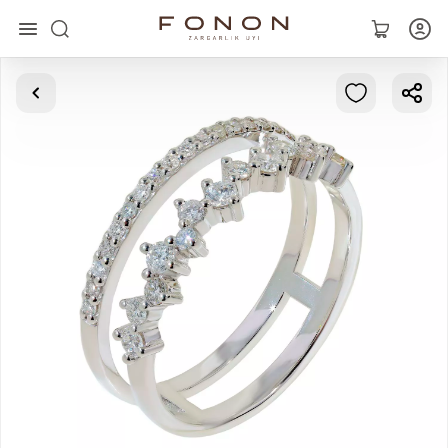
Главная
Коллекции
Кольца
Серьги
Браслеты
Кулоны
Цепочки