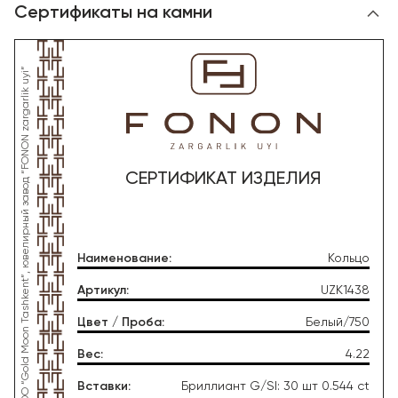
Сертификаты на камни
*Данное изделие произведено со стороны OOO “Gold Moon Tashkent”, ювелирный завод “FONON zargarlik uyi”
СЕРТИФИКАТ ИЗДЕЛИЯ
Наименование
:
Кольцо
Артикул
:
UZK1438
Цвет / Проба
:
Белый/750
Вес
:
4.22
Вставки
:
Бриллиант G/SI: 30 шт 0.544 ct