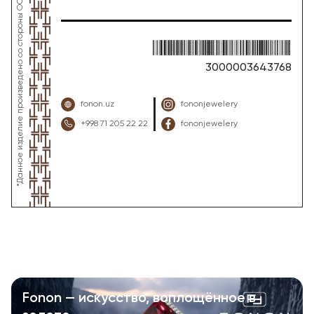
3000003643768
fonon.uz
fononjewelery
+998 71 205 22 22
fononjewelery
Fonon — искусство, воплощённое в