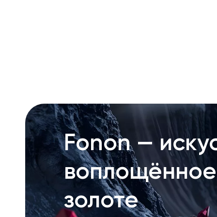
RU
ENG
UZ
Fonon — искус
воплощённое
золоте