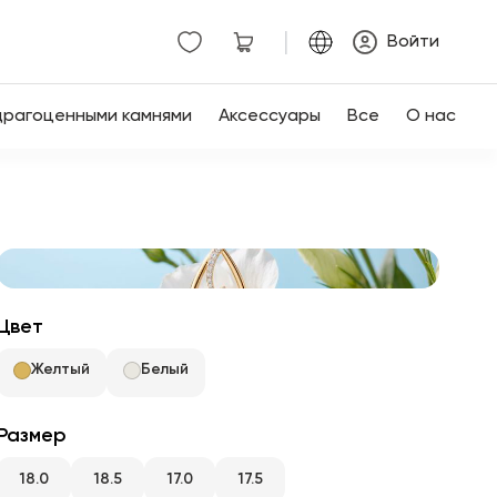
|
Войти
драгоценными камнями
Аксессуары
Все
О нас
Цвет
Желтый
Белый
Размер
18.0
18.5
17.0
17.5