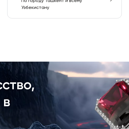
По городу Ташкент и всему
Узбекистану
ство,
 в