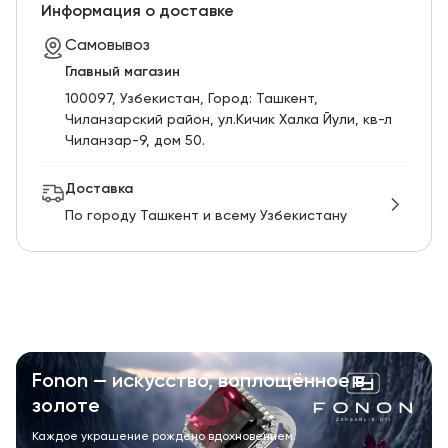
RU
ENG
UZ
Информация о доставке
Самовывоз
Главный магазин
100097, Узбекистан, Город: Ташкент,
Чиланзарский pайон, ул.Кичик Халка Йули, кв-л
Чиланзар-9, дом 50.
Доставка
По городу Ташкент и всему Узбекистану
Fonon — искусство, воплощённое в
золоте
Каждое украшение рождено вдохновением.