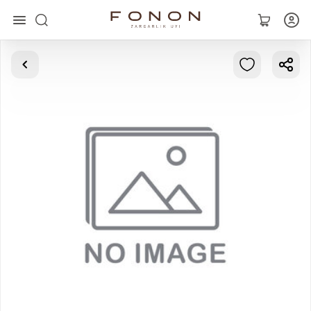
Главная
Коллекции
Кольца
Серьги
Браслеты
Кулоны
Цепочки