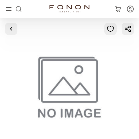
Главная
Коллекции
Кольца
Серьги
Браслеты
Кулоны
Цепочки