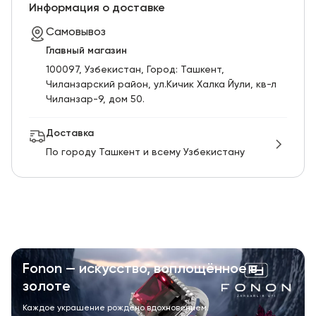
RU
ENG
UZ
Информация о доставке
Самовывоз
Главный магазин
100097, Узбекистан, Город: Ташкент,
Чиланзарский pайон, ул.Кичик Халка Йули, кв-л
Чиланзар-9, дом 50.
Доставка
По городу Ташкент и всему Узбекистану
Fonon — искусство, воплощённое в
золоте
Каждое украшение рождено вдохновением.