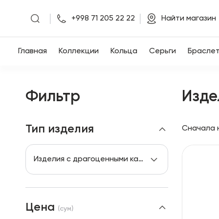
|
|
+998 71 205 22 22
Найти магазин
Главная
Главная
Коллекции
Кольца
Серьги
Брасле
Коллекции
Фильтр
Изде
Кольца
Серьги
Тип изделия
Сначала 
Браслеты
Изделия с драгоценными камнями
Кулоны
Цепочки
Цена
(
сум
)