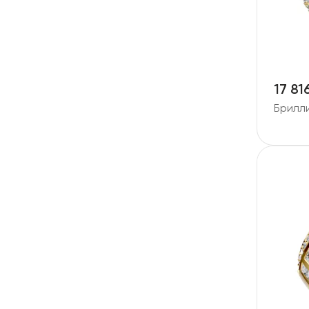
17 81
Брилл