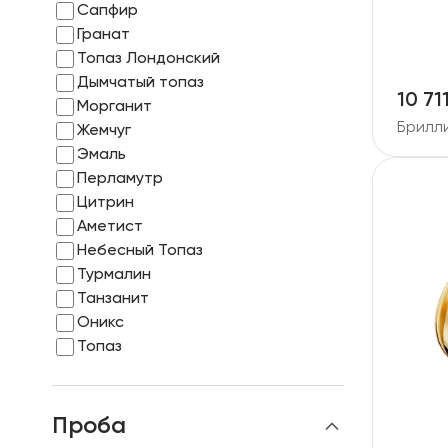
Сапфир
RU
ENG
UZ
Гранат
Топаз Лондонский
Дымчатый топаз
10 71
Морганит
Брилл
Жемчуг
Эмаль
Перламутр
Цитрин
Аметист
Небесный Топаз
Турмалин
Танзанит
Оникс
Топаз
Проба