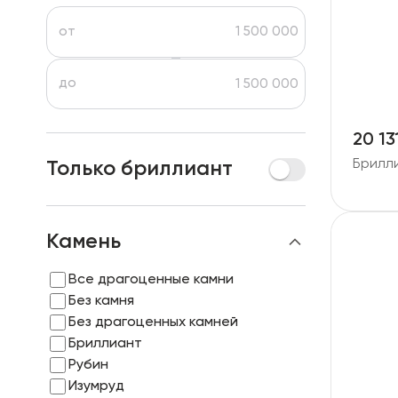
Детские изделия
от
Изделия с драгоценными камнями
до
Аксессуары
20 13
Все
Брилл
Только бриллиант
О нас
Камень
Найти магазин
Все драгоценные камни
Избранное
Без камня
Без драгоценных камней
Бриллиант
+998 71 205 22 22
Рубин
Изумруд