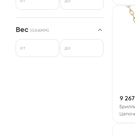
от
до
Вес
(
GRAMM
)
от
до
9 267
Брилл
Цепоч