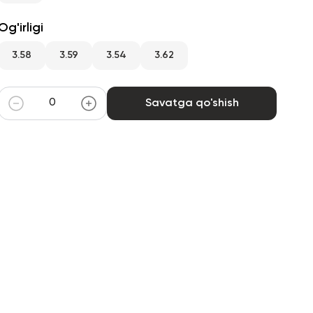
Og'irligi
3.58
3.59
3.54
3.62
Savatga qo'shish