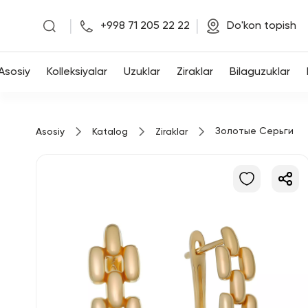
|
|
+998 71 205 22 22
Do'kon topish
Asosiy
Asosiy
Kolleksiyalar
Uzuklar
Ziraklar
Bilaguzuklar
Kolleksiyalar
Золотые Серьги
Asosiy
Katalog
Ziraklar
Uzuklar
Ziraklar
Bilaguzuklar
Kulonlar
Zanjirlar