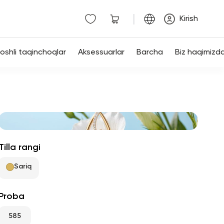
|
Kirish
shli taqinchoqlar
Aksessuarlar
Barcha
Biz haqimizd
Tilla rangi
Sariq
Proba
585