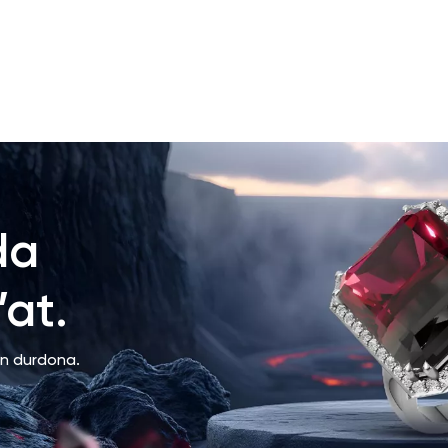
da
at.
an durdona.