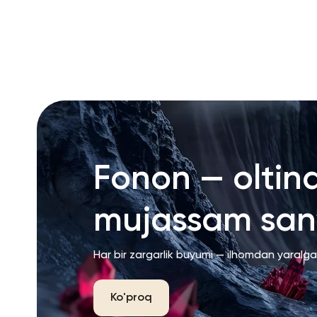
RU
ENG
UZ
Fonon — oltin
mujassam san’
Har bir zargarlik buyumi — ilhomdan yaralg
Ko'proq