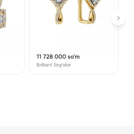
11 728 000 so'm
1
Brilliant Sirg‘alar
B