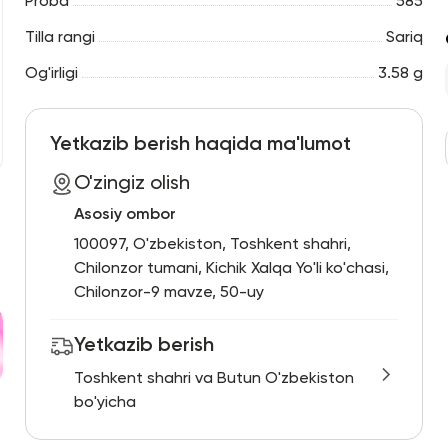
Proba
585
Tilla rangi
Sariq
Og'irligi
3.58 g
Yetkazib berish haqida ma'lumot
O'zingiz olish
Asosiy ombor
100097, O'zbekiston, Toshkent shahri,
Chilonzor tumani, Kichik Xalqa Yo'li ko'chasi,
Chilonzor-9 mavze, 50-uy
Yetkazib berish
Toshkent shahri va Butun O'zbekiston
bo'yicha