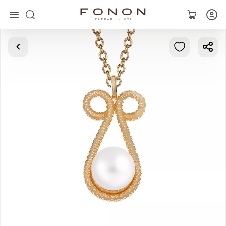
Asosiy
Kolleksiyalar
Uzuklar
Ziraklar
Bilaguzuklar
Kulonlar
Zanjirlar