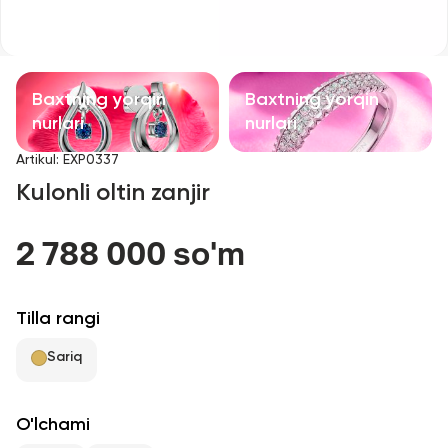
Bolalar taqinchoqlari
Qimmatbaho toshli taqinchoqlar
Baxtning yorqin
Baxtning yorqin
Aksessuarlar
nurlari
nurlari
Artikul
:
EXP0337
Barcha
Kulonli oltin zanjir
Biz haqimizda
2 788 000 so'm
Do'kon topish
Tilla rangi
Sevimli
Sariq
+998 71 205 22 22
O'lchami