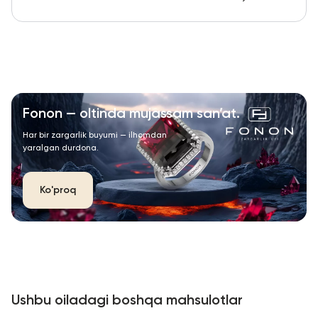
Fonon — oltinda mujassam san’at.
Har bir zargarlik buyumi — ilhomdan
yaralgan durdona.
Ko'proq
Ushbu oiladagi boshqa mahsulotlar