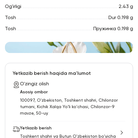
Og'irligi
2.43 g
Tosh
Dur 0.198 g
Tosh
Пружинка 0.198 g
Yetkazib berish haqida ma'lumot
O'zingiz olish
Asosiy ombor
100097, O'zbekiston, Toshkent shahri, Chilonzor
tumani, Kichik Xalqa Yo'li ko'chasi, Chilonzor-9
mavze, 50-uy
Yetkazib berish
Toshkent shahri va Butun O'zbekiston bo'yicha