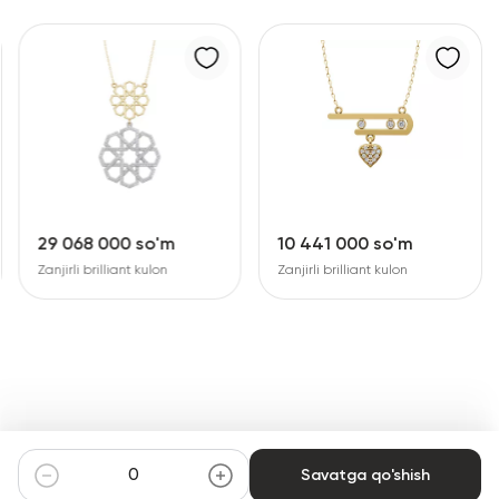
29 068 000 so'm
10 441 000 so'm
Zanjirli brilliant kulon
Zanjirli brilliant kulon
Savatga qo'shish