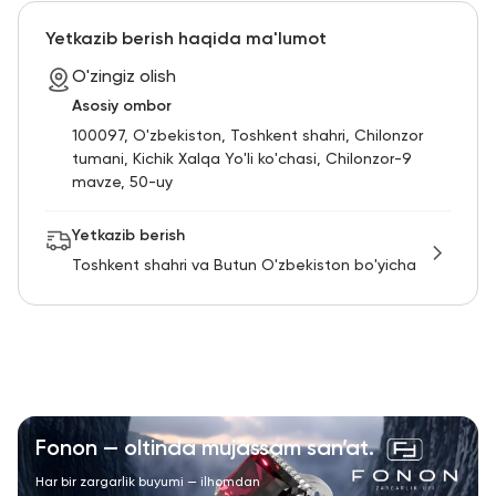
RU
ENG
UZ
Yetkazib berish haqida ma'lumot
O'zingiz olish
Asosiy ombor
100097, O'zbekiston, Toshkent shahri, Chilonzor
tumani, Kichik Xalqa Yo'li ko'chasi, Chilonzor-9
mavze, 50-uy
Yetkazib berish
Toshkent shahri va Butun O'zbekiston bo'yicha
Fonon — oltinda mujassam san’at.
Har bir zargarlik buyumi — ilhomdan