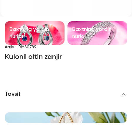
Bolalar taqinchoqlari
Qimmatbaho toshli taqinchoqlar
Baxtning yorqin
Baxtning yorqin
Aksessuarlar
nurlari
nurlari
Artikul
:
BMS0789
Barcha
Kulonli oltin zanjir
Biz haqimizda
Do'kon topish
Tavsif
Sevimli
+998 71 205 22 22