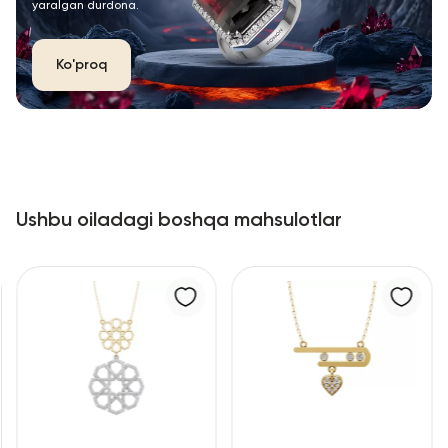
yaralgan durdona.
Ko'proq
Ushbu oiladagi boshqa mahsulotlar