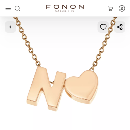
Asosiy
Kolleksiyalar
Uzuklar
Ziraklar
Bilaguzuklar
Kulonlar
Zanjirlar