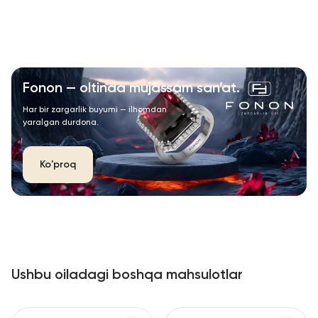
Fonon — oltinda mujassam san’at.
Har bir zargarlik buyumi — ilhomdan
yaralgan durdona.
Ko'proq
Ushbu oiladagi boshqa mahsulotlar