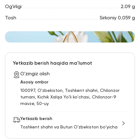
Og'irligi
2.09 g
Tosh
Sirkoniy 0.059 g
Yetkazib berish haqida ma'lumot
O'zingiz olish
Asosiy ombor
100097, O'zbekiston, Toshkent shahri, Chilonzor
tumani, Kichik Xalqa Yo'li ko'chasi, Chilonzor-9
mavze, 50-uy
Yetkazib berish
Toshkent shahri va Butun O'zbekiston bo'yicha