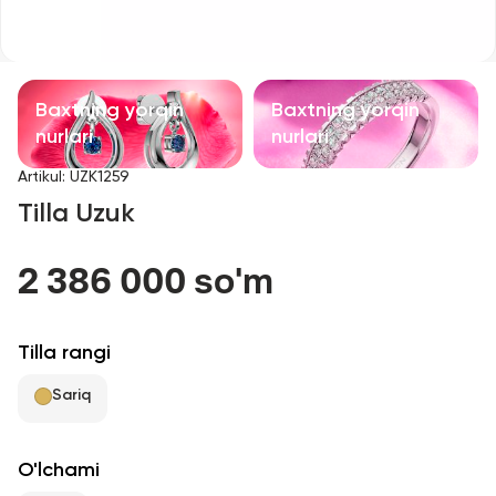
Bolalar taqinchoqlari
Qimmatbaho toshli taqinchoqlar
Baxtning yorqin
Baxtning yorqin
Aksessuarlar
nurlari
nurlari
Artikul
:
UZK1259
Barcha
Tilla Uzuk
Biz haqimizda
2 386 000 so'm
Do'kon topish
Tilla rangi
Sevimli
Sariq
+998 71 205 22 22
O'lchami