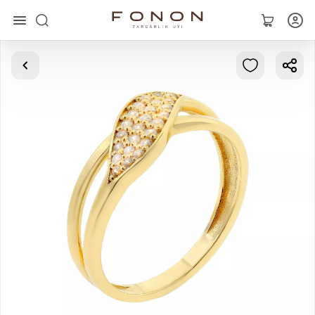
Asosiy
Kolleksiyalar
Uzuklar
Ziraklar
Bilaguzuklar
Kulonlar
Zanjirlar