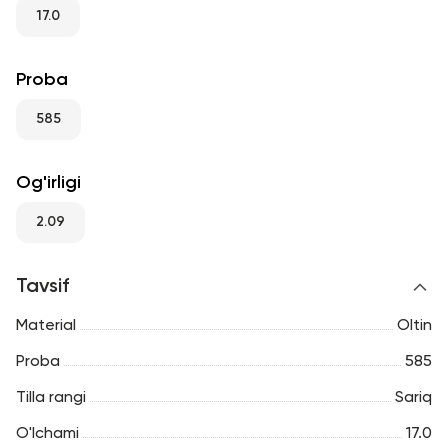
RU
ENG
UZ
17.0
Proba
585
Og'irligi
2.09
Tavsif
Material
Oltin
Proba
585
Tilla rangi
Sariq
O'lchami
17.0