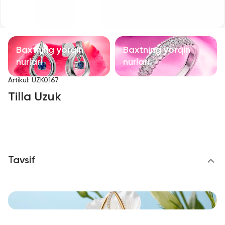
Bolalar taqinchoqlari
Qimmatbaho toshli taqinchoqlar
Baxtning yorqin
Baxtning yorqin
Aksessuarlar
nurlari
nurlari
Artikul
:
UZK0167
Barcha
Tilla Uzuk
Biz haqimizda
Do'kon topish
Tavsif
Sevimli
+998 71 205 22 22