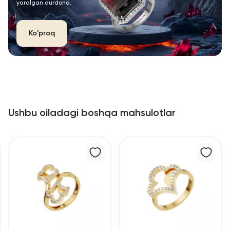
yaralgan durdona.
Ko'proq
Ushbu oiladagi boshqa mahsulotlar