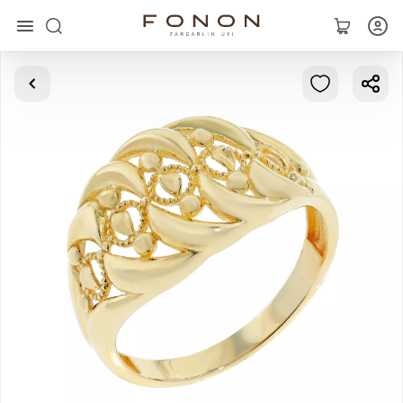
Asosiy
Kolleksiyalar
Uzuklar
Ziraklar
Bilaguzuklar
Kulonlar
Zanjirlar