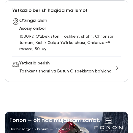
RU
ENG
UZ
Yetkazib berish haqida ma'lumot
O'zingiz olish
Asosiy ombor
100097, O'zbekiston, Toshkent shahri, Chilonzor
tumani, Kichik Xalqa Yo'li ko'chasi, Chilonzor-9
mavze, 50-uy
Yetkazib berish
Toshkent shahri va Butun O'zbekiston bo'yicha
Fonon — oltinda mujassam san’at.
Har bir zargarlik buyumi — ilhomdan