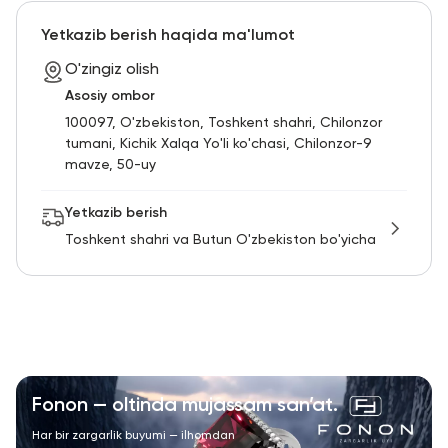
RU
ENG
UZ
Yetkazib berish haqida ma'lumot
O'zingiz olish
Asosiy ombor
100097, O'zbekiston, Toshkent shahri, Chilonzor
tumani, Kichik Xalqa Yo'li ko'chasi, Chilonzor-9
mavze, 50-uy
Yetkazib berish
Toshkent shahri va Butun O'zbekiston bo'yicha
Fonon — oltinda mujassam san’at.
Har bir zargarlik buyumi — ilhomdan