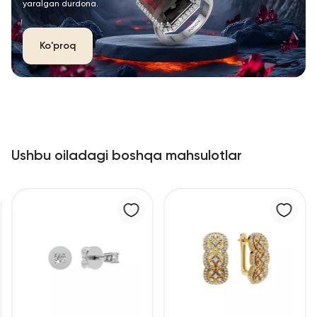
yaralgan durdona.
Ko'proq
Ushbu oiladagi boshqa mahsulotlar