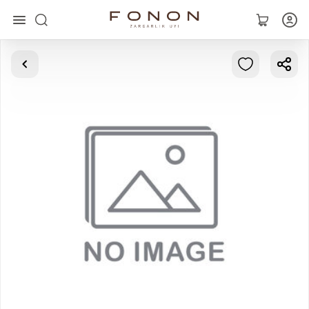
Asosiy
Kolleksiyalar
Uzuklar
Ziraklar
Bilaguzuklar
Kulonlar
Zanjirlar