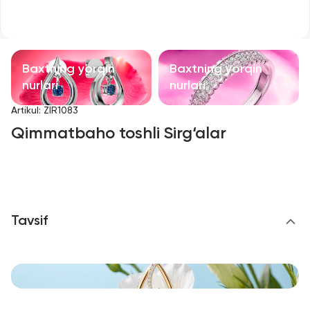
Bolalar taqinchoqlari
Qimmatbaho toshli taqinchoqlar
Baxtning yorqin
Baxtning yorqin
Aksessuarlar
nurlari
nurlari
Artikul
:
ZIR1083
Barcha
Qimmatbaho toshli Sirg‘alar
Biz haqimizda
Do'kon topish
Tavsif
Sevimli
+998 71 205 22 22