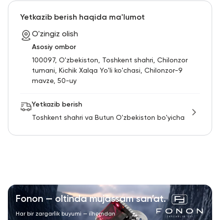
RU
ENG
UZ
Yetkazib berish haqida ma'lumot
O'zingiz olish
Asosiy ombor
100097, O'zbekiston, Toshkent shahri, Chilonzor
tumani, Kichik Xalqa Yo'li ko'chasi, Chilonzor-9
mavze, 50-uy
Yetkazib berish
Toshkent shahri va Butun O'zbekiston bo'yicha
Fonon — oltinda mujassam san’at.
Har bir zargarlik buyumi — ilhomdan