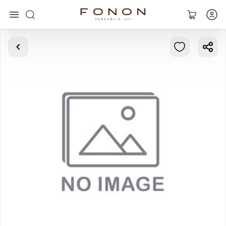
Asosiy
Kolleksiyalar
Uzuklar
Ziraklar
Bilaguzuklar
Kulonlar
Zanjirlar