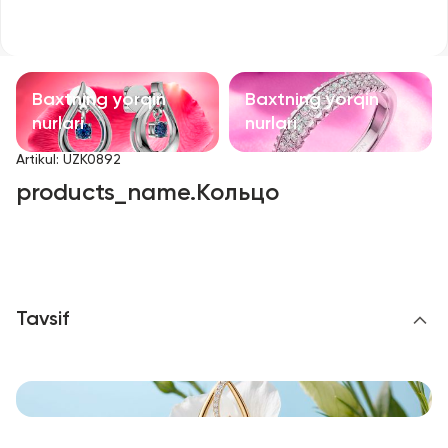
Bolalar taqinchoqlari
Qimmatbaho toshli taqinchoqlar
Baxtning yorqin
Baxtning yorqin
Aksessuarlar
nurlari
nurlari
Artikul
:
UZK0892
Barcha
products_name.Кольцо
Biz haqimizda
Do'kon topish
Tavsif
Sevimli
+998 71 205 22 22