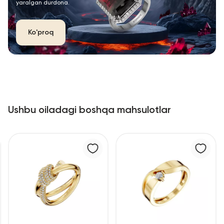
yaralgan durdona.
Ko'proq
Ushbu oiladagi boshqa mahsulotlar