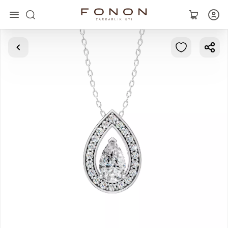
Asosiy
Kolleksiyalar
Uzuklar
Ziraklar
Bilaguzuklar
Kulonlar
Zanjirlar