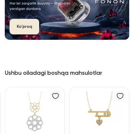
Har bir zargarlik buyumi — ilhomdan
yaralgan durdona.
Ko'proq
Ushbu oiladagi boshqa mahsulotlar