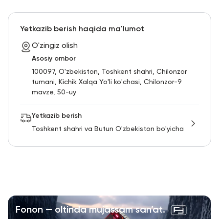
RU
ENG
UZ
Yetkazib berish haqida ma'lumot
O'zingiz olish
Asosiy ombor
100097, O'zbekiston, Toshkent shahri, Chilonzor
tumani, Kichik Xalqa Yo'li ko'chasi, Chilonzor-9
mavze, 50-uy
Yetkazib berish
Toshkent shahri va Butun O'zbekiston bo'yicha
Fonon — oltinda mujassam san’at.