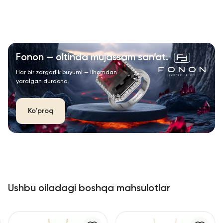
Fonon — oltinda mujassam san’at.
Har bir zargarlik buyumi — ilhomdan
yaralgan durdona.
Ko'proq
Ushbu oiladagi boshqa mahsulotlar