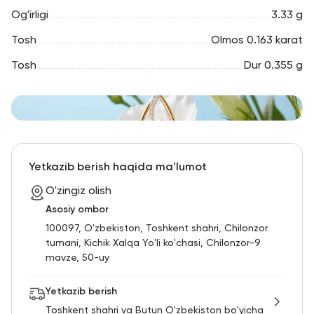
Og'irligi
3.33 g
Tosh
Olmos 0.163 karat
Tosh
Dur 0.355 g
Yetkazib berish haqida ma'lumot
O'zingiz olish
Asosiy ombor
100097, O'zbekiston, Toshkent shahri, Chilonzor
tumani, Kichik Xalqa Yo'li ko'chasi, Chilonzor-9
mavze, 50-uy
Yetkazib berish
Toshkent shahri va Butun O'zbekiston bo'yicha