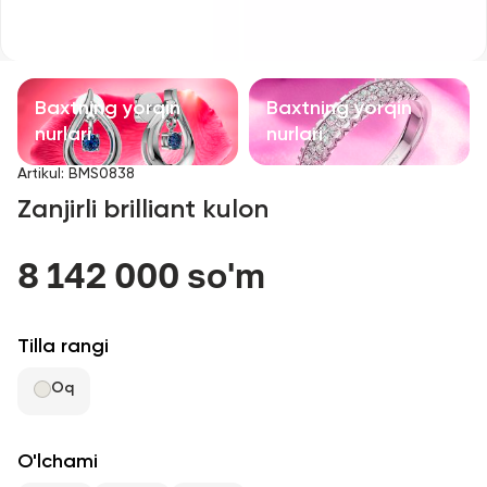
Bolalar taqinchoqlari
Qimmatbaho toshli taqinchoqlar
Baxtning yorqin
Baxtning yorqin
Aksessuarlar
nurlari
nurlari
Artikul
:
BMS0838
Barcha
Zanjirli brilliant kulon
Biz haqimizda
8 142 000 so'm
Do'kon topish
Tilla rangi
Sevimli
Oq
+998 71 205 22 22
O'lchami