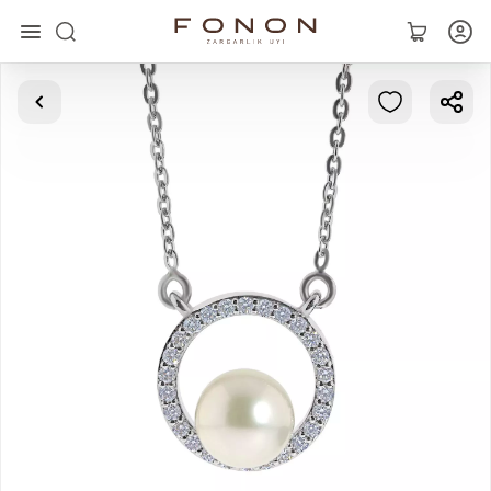
Asosiy
Kolleksiyalar
Uzuklar
Ziraklar
Bilaguzuklar
Kulonlar
Zanjirlar