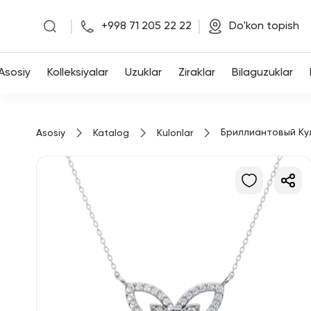
|
|
+998 71 205 22 22
Do'kon topish
Asosiy
Asosiy
Kolleksiyalar
Uzuklar
Ziraklar
Bilaguzuklar
Kolleksiyalar
Бриллиантовый Ку
Asosiy
Katalog
Kulonlar
Uzuklar
Ziraklar
Bilaguzuklar
Kulonlar
Zanjirlar