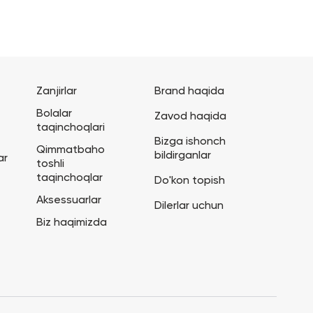
Zanjirlar
Brand haqida
Bolalar
Zavod haqida
taqinchoqlari
Bizga ishonch
Qimmatbaho
bildirganlar
ar
toshli
taqinchoqlar
Do'kon topish
Aksessuarlar
Dilerlar uchun
Biz haqimizda