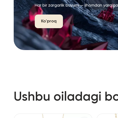
Har bir zargarlik buyumi — ilhomdan yaralg
Ko'proq
Ushbu oiladagi b