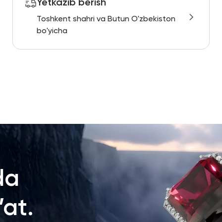
Yetkazib berish
Toshkent shahri va Butun O'zbekiston
bo'yicha
da
at.