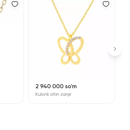
2 940 000 so'm
1
Kulonli oltin zanjir
Z