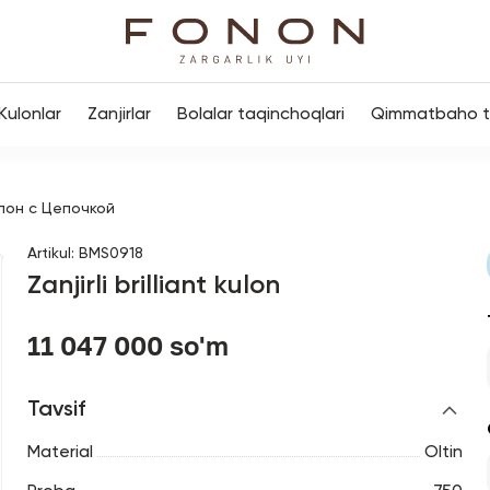
Kulonlar
Zanjirlar
Bolalar taqinchoqlari
Qimmatbaho to
лон с Цепочкой
Artikul
:
BMS0918
Zanjirli brilliant kulon
11 047 000 so'm
Tavsif
Material
Oltin