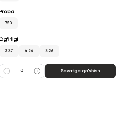
Proba
750
Og'irligi
3.37
4.24
3.26
Savatga qo'shish