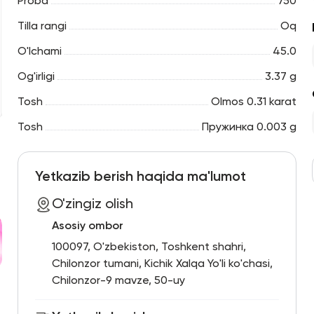
Proba
750
Tilla rangi
Oq
O'lchami
45.0
Og'irligi
3.37 g
Tosh
Olmos 0.31 karat
Tosh
Пружинка 0.003 g
Yetkazib berish haqida ma'lumot
O'zingiz olish
Asosiy ombor
100097, O'zbekiston, Toshkent shahri,
Chilonzor tumani, Kichik Xalqa Yo'li ko'chasi,
Chilonzor-9 mavze, 50-uy