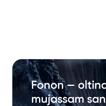
RU
ENG
UZ
Fonon — oltin
mujassam san’