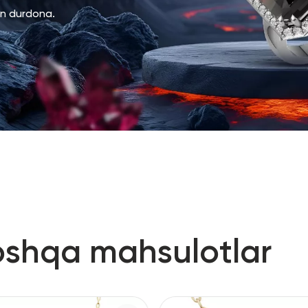
an durdona.
oshqa mahsulotlar