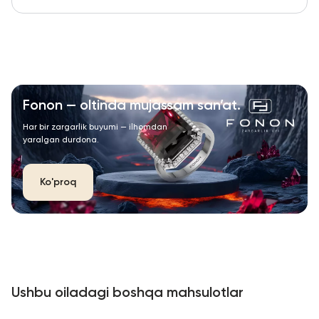
Fonon — oltinda mujassam san’at.
Har bir zargarlik buyumi — ilhomdan
yaralgan durdona.
Ko'proq
Ushbu oiladagi boshqa mahsulotlar