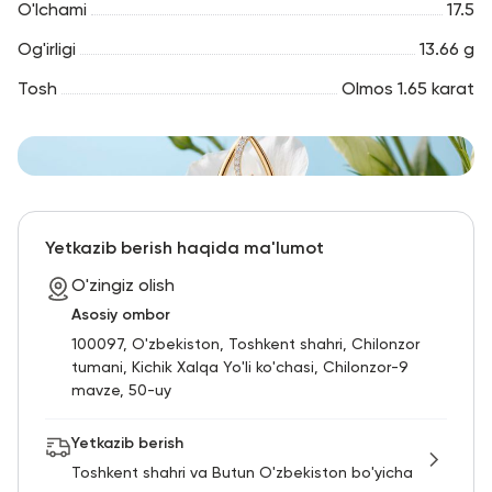
O'lchami
17.5
Og'irligi
13.66 g
Tosh
Olmos 1.65 karat
Yetkazib berish haqida ma'lumot
O'zingiz olish
Asosiy ombor
100097, O'zbekiston, Toshkent shahri, Chilonzor
tumani, Kichik Xalqa Yo'li ko'chasi, Chilonzor-9
mavze, 50-uy
Yetkazib berish
Toshkent shahri va Butun O'zbekiston bo'yicha