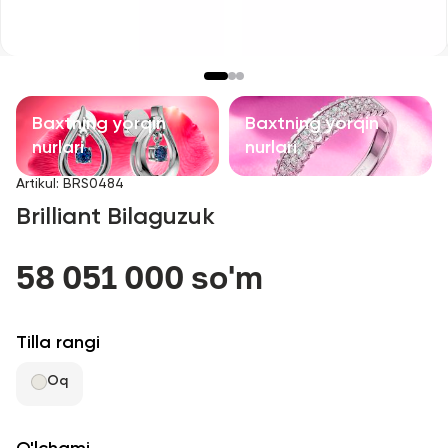
Bolalar taqinchoqlari
Qimmatbaho toshli taqinchoqlar
Aksessuarlar
Baxtning yorqin
Baxtning yorqin
nurlari
nurlari
Barcha
Artikul
:
BRS0484
Brilliant Bilaguzuk
Biz haqimizda
58 051 000 so'm
Do'kon topish
Sevimli
Tilla rangi
Oq
+998 71 205 22 22