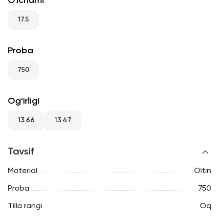
O'lchami
RU
ENG
UZ
17.5
Proba
750
Og'irligi
13.66
13.47
Tavsif
Material
Oltin
Proba
750
Tilla rangi
Oq