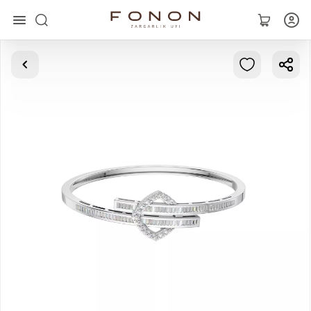
Asosiy
Kolleksiyalar
Uzuklar
Ziraklar
Bilaguzuklar
Kulonlar
Zanjirlar