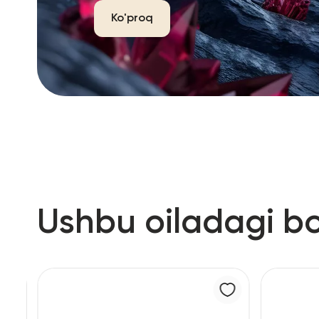
Ko'proq
Ushbu oiladagi b