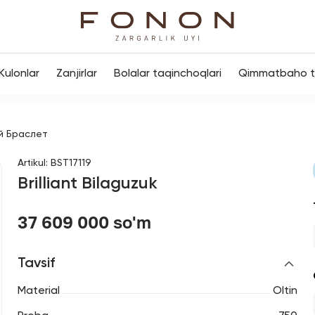
Kulonlar
Zanjirlar
Bolalar taqinchoqlari
Qimmatbaho to
й Браслет
Artikul
:
BST17119
Brilliant Bilaguzuk
37 609 000 so'm
Tavsif
Material
Oltin