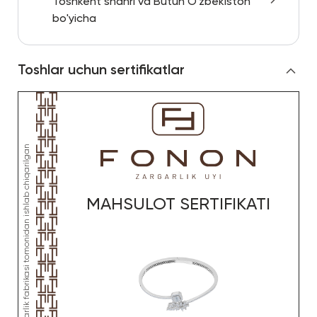
Toshkent shahri va Butun O'zbekiston
bo'yicha
Toshlar uchun sertifikatlar
MAHSULOT SERTIFIKATI