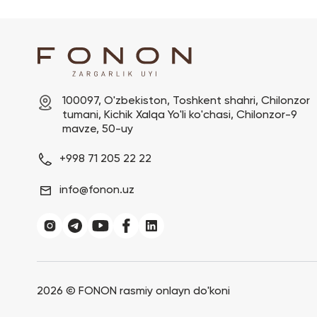
100097, O'zbekiston, Toshkent shahri, Chilonzor 
tumani, Kichik Xalqa Yo'li ko'chasi, Chilonzor-9 
mavze, 50-uy
+998 71 205 22 22
info@fonon.uz
2026 ©
FONON rasmiy onlayn do'koni