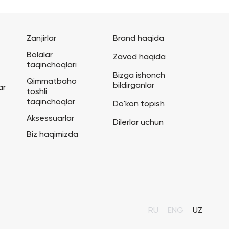
Zanjirlar
Brand haqida
Bolalar
Zavod haqida
taqinchoqlari
Bizga ishonch
Qimmatbaho
bildirganlar
ar
toshli
taqinchoqlar
Do'kon topish
Aksessuarlar
Dilerlar uchun
Biz haqimizda
RU
ENG
UZ