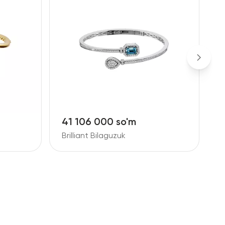
49 907 000 so'm
3
Brilliant Bilaguzuk
B