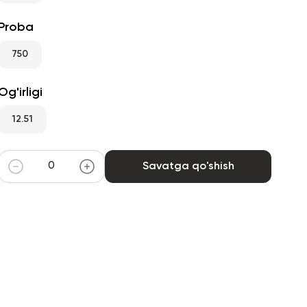
Proba
750
Og'irligi
12.51
Savatga qo'shish