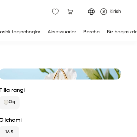
|
Kirish
shli taqinchoqlar
Aksessuarlar
Barcha
Biz haqimizd
Tilla rangi
Oq
O'lchami
16.5