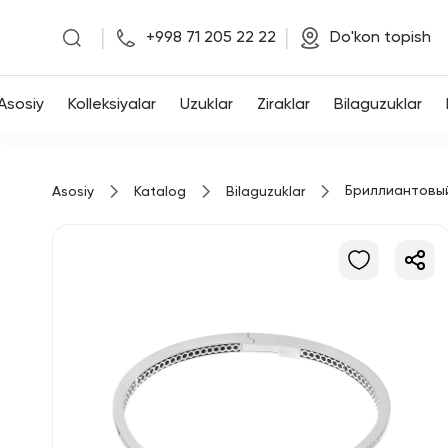
|
|
+998 71 205 22 22
Do'kon topish
Asosiy
Asosiy
Kolleksiyalar
Uzuklar
Ziraklar
Bilaguzuklar
Kolleksiyalar
Бриллиантовы
Asosiy
Katalog
Bilaguzuklar
Uzuklar
Ziraklar
Bilaguzuklar
Kulonlar
Zanjirlar