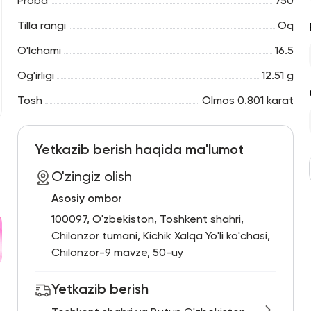
Proba
750
Tilla rangi
Oq
O'lchami
16.5
Og'irligi
12.51 g
Tosh
Olmos 0.801 karat
Yetkazib berish haqida ma'lumot
O'zingiz olish
Asosiy ombor
100097, O'zbekiston, Toshkent shahri,
Chilonzor tumani, Kichik Xalqa Yo'li ko'chasi,
Chilonzor-9 mavze, 50-uy
Yetkazib berish