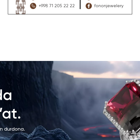
+998 71 205 22 22
fononjewelery
da
at.
an durdona.