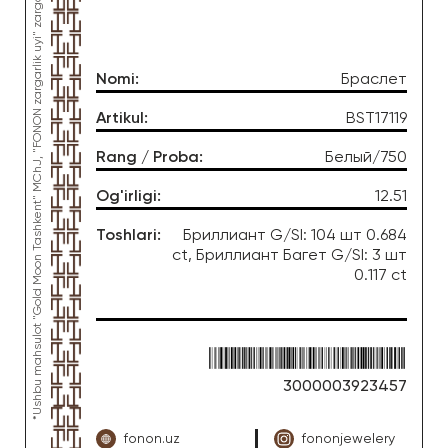
*Ushbu mahsulot "Gold Moon Tashkent" MChJ, "FONON zargarlik uyi" zargarlik fabrikasi tomonidan ishlab chiqarilgan
Nomi
:
Браслет
Artikul
:
BST17119
Rang / Proba
:
Белый/750
Og'irligi
:
12.51
Toshlari
:
Бриллиант G/SI: 104 шт 0.684
ct, Бриллиант Багет G/SI: 3 шт
0.117 ct
3000003923457
fonon.uz
fononjewelery