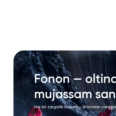
Fonon — oltin
mujassam san’
Har bir zargarlik buyumi — ilhomdan yaralg