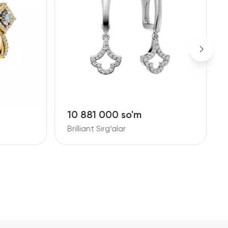
10 881 000 so'm
2
Brilliant Sirg‘alar
B