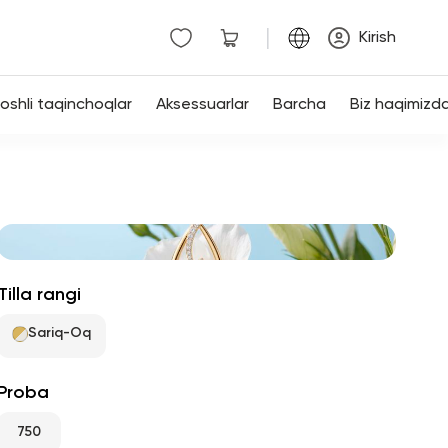
|
Kirish
shli taqinchoqlar
Aksessuarlar
Barcha
Biz haqimizd
Tilla rangi
Sariq-Oq
Proba
750