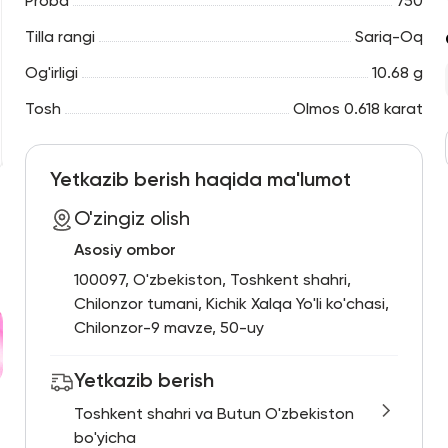
Proba
750
Tilla rangi
Sariq-Oq
Og'irligi
10.68 g
Tosh
Olmos 0.618 karat
Yetkazib berish haqida ma'lumot
O'zingiz olish
Asosiy ombor
100097, O'zbekiston, Toshkent shahri,
Chilonzor tumani, Kichik Xalqa Yo'li ko'chasi,
Chilonzor-9 mavze, 50-uy
Yetkazib berish
Toshkent shahri va Butun O'zbekiston
bo'yicha