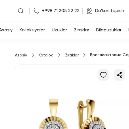
|
|
+998 71 205 22 22
Do'kon topish
Asosiy
Asosiy
Kolleksiyalar
Uzuklar
Ziraklar
Bilaguzuklar
Kolleksiyalar
Бриллиантовые Се
Asosiy
Katalog
Ziraklar
Uzuklar
Ziraklar
Bilaguzuklar
Kulonlar
Zanjirlar