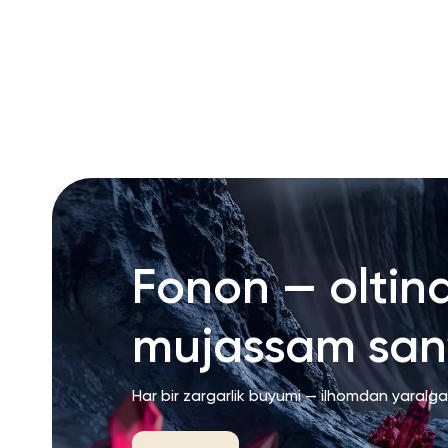
RU
ENG
UZ
Fonon — oltin
mujassam san’
Har bir zargarlik buyumi — ilhomdan yaralg