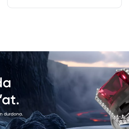
da
at.
an durdona.