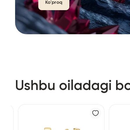
Ko'proq
Ushbu oiladagi b