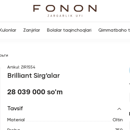
Kulonlar
Zanjirlar
Bolalar taqinchoqlari
Qimmatbaho to
рьги
Artikul
:
ZIR1554
Brilliant Sirg‘alar
28 039 000 so'm
Tavsif
Material
Oltin