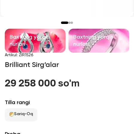
Bolalar taqinchoqlari
Qimmatbaho toshli taqinchoqlar
Aksessuarlar
Baxtning yorqin
Baxtning yorqin
nurlari
nurlari
Barcha
Artikul
:
ZIR1526
Brilliant Sirg‘alar
Biz haqimizda
29 258 000 so'm
Do'kon topish
Sevimli
Tilla rangi
Sariq-Oq
+998 71 205 22 22