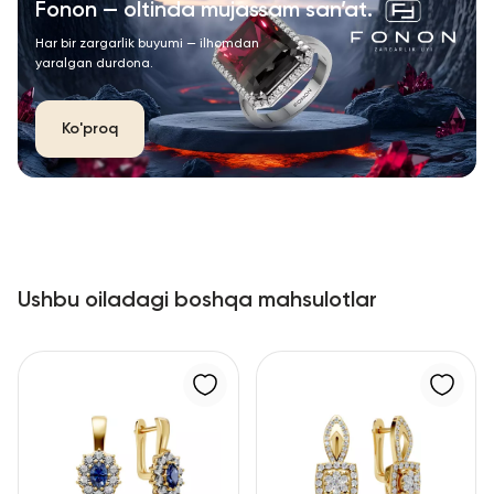
Fonon — oltinda mujassam san’at.
Har bir zargarlik buyumi — ilhomdan
yaralgan durdona.
Ko'proq
Ushbu oiladagi boshqa mahsulotlar