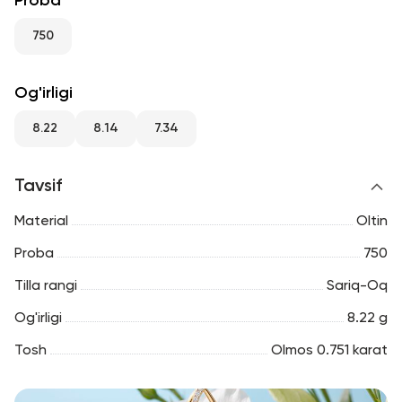
Proba
RU
ENG
UZ
750
Og'irligi
8.22
8.14
7.34
Tavsif
Material
Oltin
Proba
750
Tilla rangi
Sariq-Oq
Og'irligi
8.22 g
Tosh
Olmos 0.751 karat