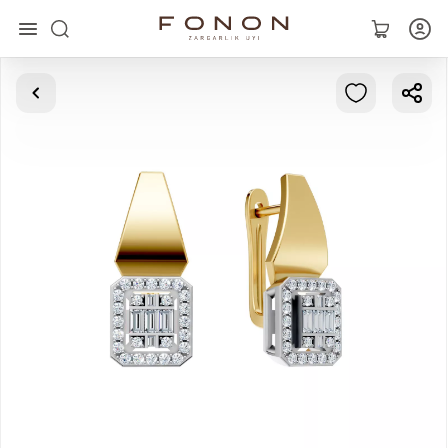
Asosiy
Kolleksiyalar
Uzuklar
Ziraklar
Bilaguzuklar
Kulonlar
Zanjirlar