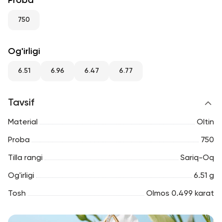
Proba
RU
ENG
UZ
750
Og'irligi
6.51
6.96
6.47
6.77
Tavsif
Material
Oltin
Proba
750
Tilla rangi
Sariq-Oq
Og'irligi
6.51 g
Tosh
Olmos 0.499 karat