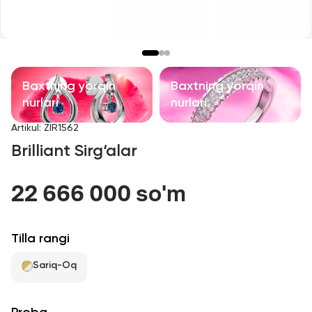
Bolalar taqinchoqlari
Qimmatbaho toshli taqinchoqlar
Aksessuarlar
Baxtning yorqin
Baxtning yorqin
nurlari
nurlari
Barcha
Artikul
:
ZIR1562
Brilliant Sirg‘alar
Biz haqimizda
22 666 000 so'm
Do'kon topish
Sevimli
Tilla rangi
Sariq-Oq
+998 71 205 22 22