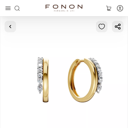
Asosiy
Kolleksiyalar
Uzuklar
Ziraklar
Bilaguzuklar
Kulonlar
Zanjirlar