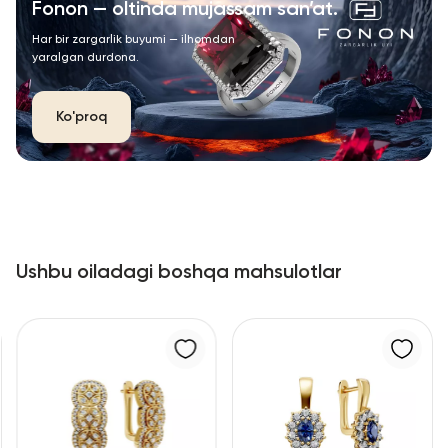
Fonon — oltinda mujassam san’at.
Har bir zargarlik buyumi — ilhomdan
yaralgan durdona.
Ko'proq
Ushbu oiladagi boshqa mahsulotlar