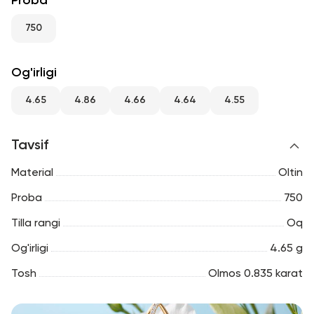
Proba
RU
ENG
UZ
750
Og'irligi
4.65
4.86
4.66
4.64
4.55
Tavsif
Material
Oltin
Proba
750
Tilla rangi
Oq
Og'irligi
4.65 g
Tosh
Olmos 0.835 karat