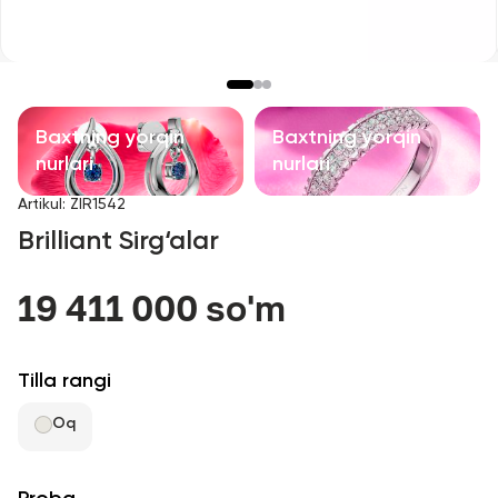
Bolalar taqinchoqlari
Qimmatbaho toshli taqinchoqlar
Aksessuarlar
Baxtning yorqin
Baxtning yorqin
nurlari
nurlari
Barcha
Artikul
:
ZIR1542
Brilliant Sirg‘alar
Biz haqimizda
19 411 000 so'm
Do'kon topish
Sevimli
Tilla rangi
Oq
+998 71 205 22 22