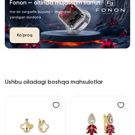
Fonon — oltinda mujassam san’at.
Har bir zargarlik buyumi — ilhomdan
yaralgan durdona.
Ko'proq
Ushbu oiladagi boshqa mahsulotlar