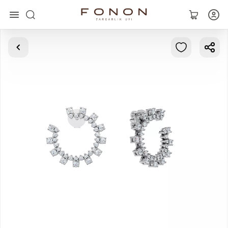
Asosiy
Kolleksiyalar
Uzuklar
Ziraklar
Bilaguzuklar
Kulonlar
Zanjirlar