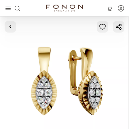
Asosiy
Kolleksiyalar
Uzuklar
Ziraklar
Bilaguzuklar
Kulonlar
Zanjirlar