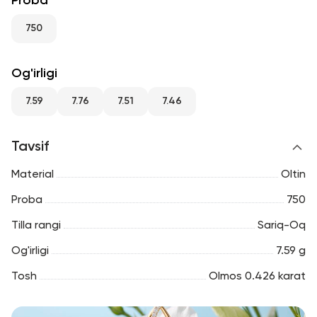
Proba
RU
ENG
UZ
750
Og'irligi
7.59
7.76
7.51
7.46
Tavsif
Material
Oltin
Proba
750
Tilla rangi
Sariq-Oq
Og'irligi
7.59 g
Tosh
Olmos 0.426 karat