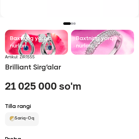
Bolalar taqinchoqlari
Qimmatbaho toshli taqinchoqlar
Aksessuarlar
Baxtning yorqin
Baxtning yorqin
nurlari
nurlari
Barcha
Artikul
:
ZIR1555
Brilliant Sirg‘alar
Biz haqimizda
21 025 000 so'm
Do'kon topish
Sevimli
Tilla rangi
Sariq-Oq
+998 71 205 22 22