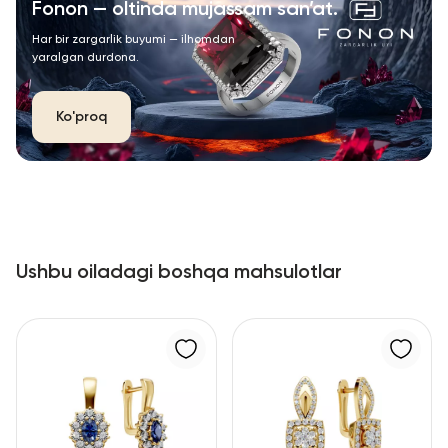
Fonon — oltinda mujassam san’at.
Har bir zargarlik buyumi — ilhomdan
yaralgan durdona.
Ko'proq
Ushbu oiladagi boshqa mahsulotlar