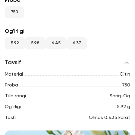
Proba
RU
ENG
UZ
750
Og'irligi
5.92
5.98
6.45
6.37
Tavsif
Material
Oltin
Proba
750
Tilla rangi
Sariq-Oq
Og'irligi
5.92 g
Tosh
Olmos 0.435 karat