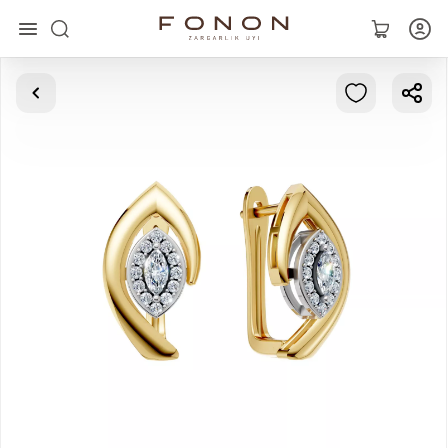
Asosiy
Kolleksiyalar
Uzuklar
Ziraklar
Bilaguzuklar
Kulonlar
Zanjirlar