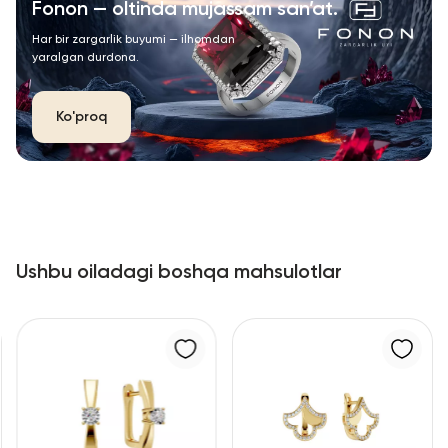
Fonon — oltinda mujassam san’at.
Har bir zargarlik buyumi — ilhomdan
yaralgan durdona.
Ko'proq
Ushbu oiladagi boshqa mahsulotlar