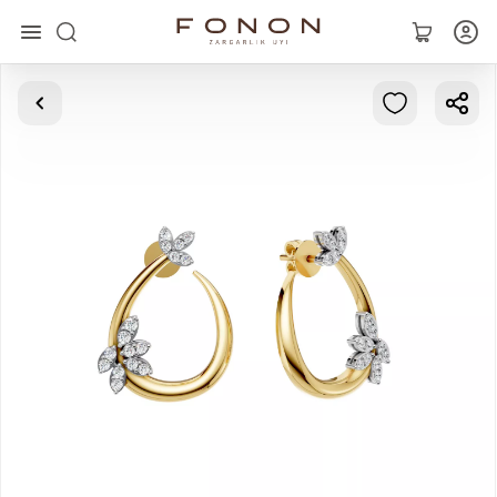
Asosiy
Kolleksiyalar
Uzuklar
Ziraklar
Bilaguzuklar
Kulonlar
Zanjirlar