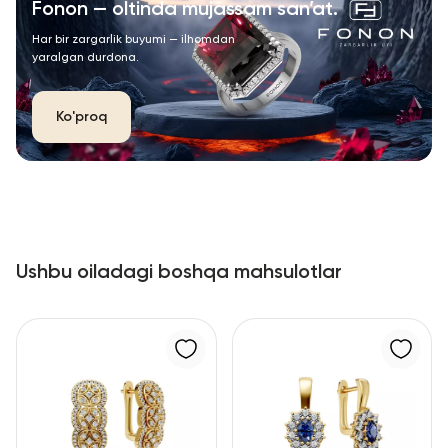
Fonon — oltinda mujassam san’at.
Har bir zargarlik buyumi — ilhomdan
yaralgan durdona.
Ko'proq
Ushbu oiladagi boshqa mahsulotlar