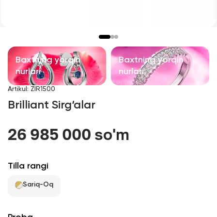
Bolalar taqinchoqlari
Qimmatbaho toshli taqinchoqlar
Aksessuarlar
Baxtning yorqin
Baxtning yorqin
nurlari
nurlari
Barcha
Artikul
:
ZIR1500
Brilliant Sirg‘alar
Biz haqimizda
26 985 000 so'm
Do'kon topish
Sevimli
Tilla rangi
Sariq-Oq
+998 71 205 22 22