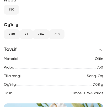
Proba
RU
ENG
UZ
750
Og'irligi
7.08
7.1
7.04
7.18
Tavsif
Material
Oltin
Proba
750
Tilla rangi
Sariq-Oq
Og'irligi
7.08 g
Tosh
Olmos 0.744 karat