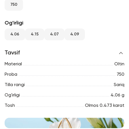
RU
ENG
UZ
750
Og'irligi
4.06
4.15
4.07
4.09
Tavsif
Material
Oltin
Proba
750
Tilla rangi
Sariq
Og'irligi
4.06 g
Tosh
Olmos 0.473 karat