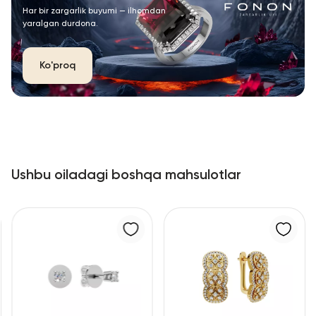
Har bir zargarlik buyumi — ilhomdan
yaralgan durdona.
Ko'proq
Ushbu oiladagi boshqa mahsulotlar