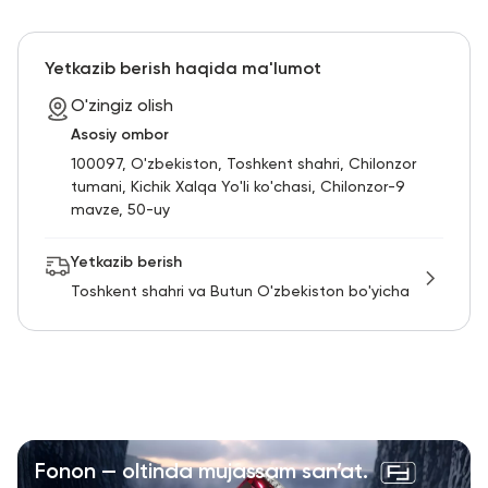
Yetkazib berish haqida ma'lumot
O'zingiz olish
Asosiy ombor
100097, O'zbekiston, Toshkent shahri, Chilonzor
tumani, Kichik Xalqa Yo'li ko'chasi, Chilonzor-9
mavze, 50-uy
Yetkazib berish
Toshkent shahri va Butun O'zbekiston bo'yicha
Fonon — oltinda mujassam san’at.