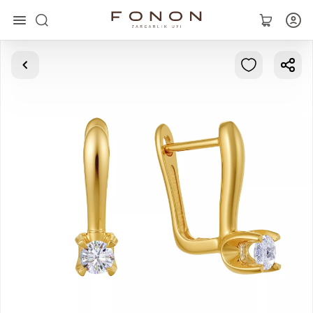
Asosiy
Kolleksiyalar
Uzuklar
Ziraklar
Bilaguzuklar
Kulonlar
Zanjirlar