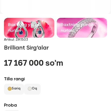
Bolalar taqinchoqlari
Qimmatbaho toshli taqinchoqlar
Baxtning yorqin
Baxtning yorqin
Aksessuarlar
nurlari
nurlari
Artikul
:
ZIR1503
Barcha
Brilliant Sirg‘alar
Biz haqimizda
17 167 000 so'm
Do'kon topish
Tilla rangi
Sevimli
Sariq
Oq
+998 71 205 22 22
Proba