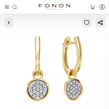
Asosiy
Kolleksiyalar
Uzuklar
Ziraklar
Bilaguzuklar
Kulonlar
Zanjirlar