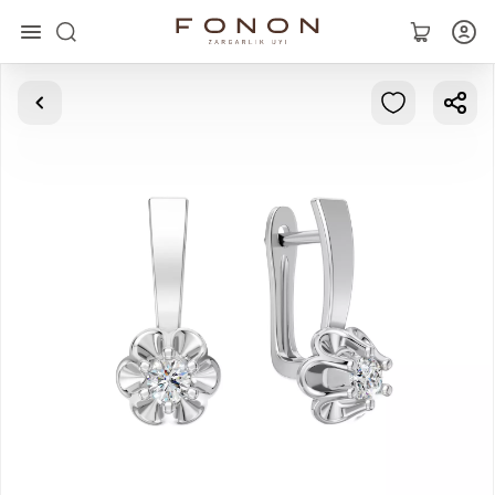
Asosiy
Kolleksiyalar
Uzuklar
Ziraklar
Bilaguzuklar
Kulonlar
Zanjirlar