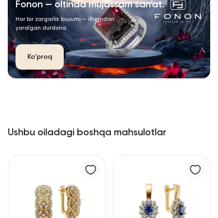
Fonon — oltinda mujassam san’at.
Har bir zargarlik buyumi — ilhomdan
yaralgan durdona.
Ko'proq
Ushbu oiladagi boshqa mahsulotlar