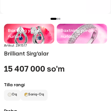
Bolalar taqinchoqlari
Qimmatbaho toshli taqinchoqlar
Aksessuarlar
Baxtning yorqin
Baxtning yorqin
nurlari
nurlari
Barcha
Artikul
:
ZIR1517
Brilliant Sirg‘alar
Biz haqimizda
15 407 000 so'm
Do'kon topish
Sevimli
Tilla rangi
Oq
Sariq-Oq
+998 71 205 22 22