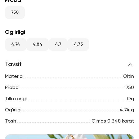
Proba
RU
ENG
UZ
750
Og'irligi
4.74
4.84
4.7
4.73
Tavsif
Material
Oltin
Proba
750
Tilla rangi
Oq
Og'irligi
4.74 g
Tosh
Olmos 0.348 karat