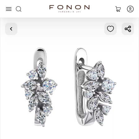
Asosiy
Kolleksiyalar
Uzuklar
Ziraklar
Bilaguzuklar
Kulonlar
Zanjirlar