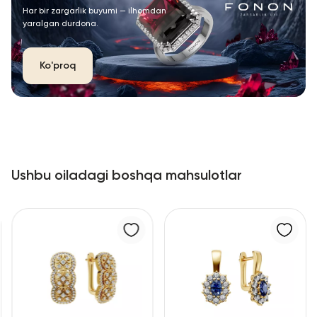
Har bir zargarlik buyumi — ilhomdan
yaralgan durdona.
Ko'proq
Ushbu oiladagi boshqa mahsulotlar