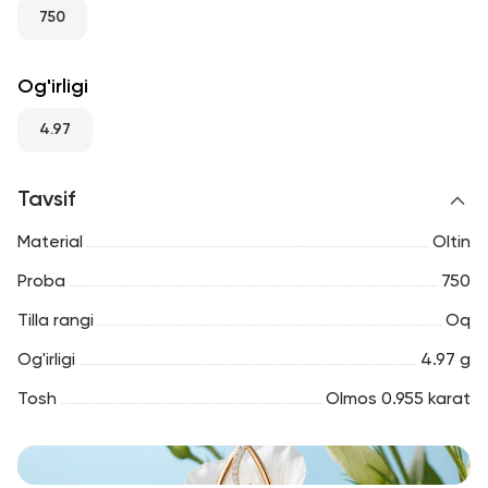
RU
ENG
UZ
750
Og'irligi
4.97
Tavsif
Material
Oltin
Proba
750
Tilla rangi
Oq
Og'irligi
4.97 g
Tosh
Olmos 0.955 karat