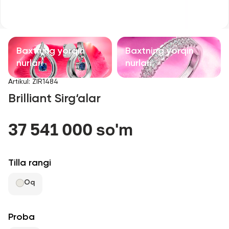
Bolalar taqinchoqlari
Qimmatbaho toshli taqinchoqlar
Baxtning yorqin
Baxtning yorqin
Aksessuarlar
nurlari
nurlari
Artikul
:
ZIR1484
Barcha
Brilliant Sirg‘alar
Biz haqimizda
37 541 000 so'm
Do'kon topish
Tilla rangi
Sevimli
Oq
+998 71 205 22 22
Proba