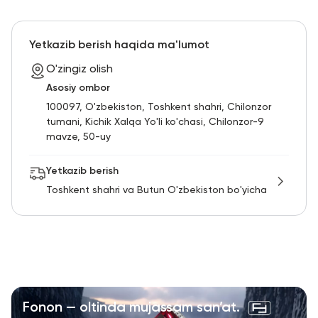
Yetkazib berish haqida ma'lumot
O'zingiz olish
Asosiy ombor
100097, O'zbekiston, Toshkent shahri, Chilonzor
tumani, Kichik Xalqa Yo'li ko'chasi, Chilonzor-9
mavze, 50-uy
Yetkazib berish
Toshkent shahri va Butun O'zbekiston bo'yicha
Fonon — oltinda mujassam san’at.