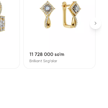
11 728 000 so'm
1
Brilliant Sirg‘alar
B