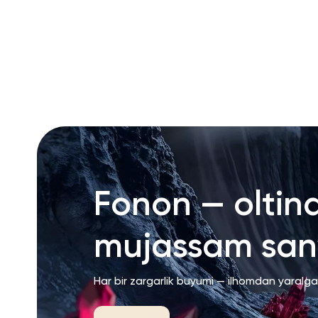
RU
ENG
UZ
Fonon — oltin
mujassam san’
Har bir zargarlik buyumi — ilhomdan yaralg