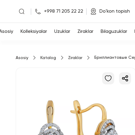
|
|
+998 71 205 22 22
Do'kon topish
Asosiy
Asosiy
Kolleksiyalar
Uzuklar
Ziraklar
Bilaguzuklar
Kolleksiyalar
Бриллиантовые Се
Asosiy
Katalog
Ziraklar
Uzuklar
Ziraklar
Bilaguzuklar
Kulonlar
Zanjirlar