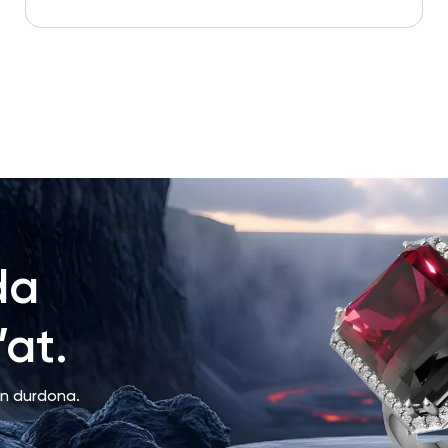
da
at.
an durdona.