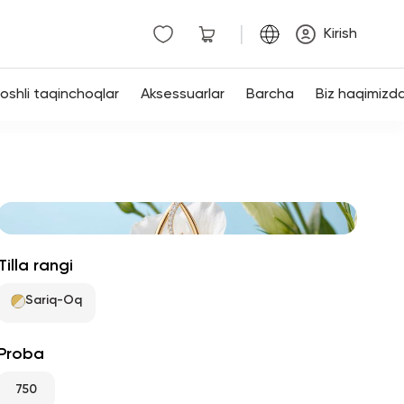
|
Kirish
shli taqinchoqlar
Aksessuarlar
Barcha
Biz haqimizd
Tilla rangi
Sariq-Oq
Proba
750