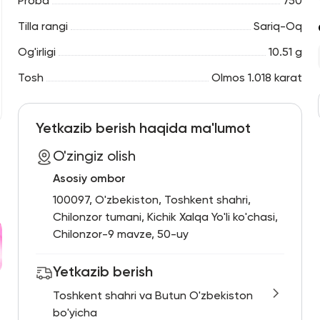
Proba
750
Tilla rangi
Sariq-Oq
Og'irligi
10.51 g
Tosh
Olmos 1.018 karat
Yetkazib berish haqida ma'lumot
O'zingiz olish
Asosiy ombor
100097, O'zbekiston, Toshkent shahri,
Chilonzor tumani, Kichik Xalqa Yo'li ko'chasi,
Chilonzor-9 mavze, 50-uy
Yetkazib berish
Toshkent shahri va Butun O'zbekiston
bo'yicha