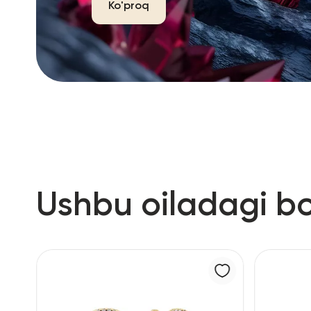
Ko'proq
Ushbu oiladagi b