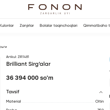
Kulonlar
Zanjirlar
Bolalar taqinchoqlari
Qimmatbaho to
рьги
Artikul
:
ZIR1481
Brilliant Sirg‘alar
36 394 000 so'm
Tavsif
Material
Oltin