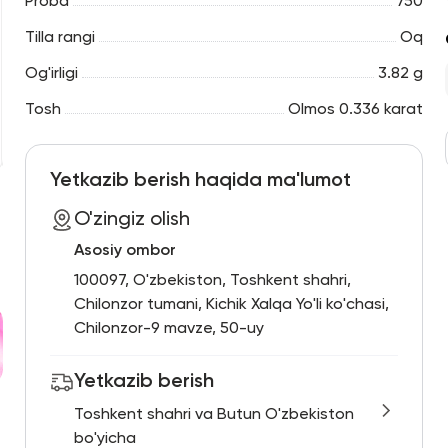
Proba
750
Tilla rangi
Oq
Og'irligi
3.82 g
Tosh
Olmos 0.336 karat
Yetkazib berish haqida ma'lumot
O'zingiz olish
Asosiy ombor
100097, O'zbekiston, Toshkent shahri,
Chilonzor tumani, Kichik Xalqa Yo'li ko'chasi,
Chilonzor-9 mavze, 50-uy
Yetkazib berish
Toshkent shahri va Butun O'zbekiston
bo'yicha