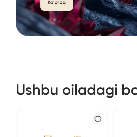
Ko'proq
Ushbu oiladagi b