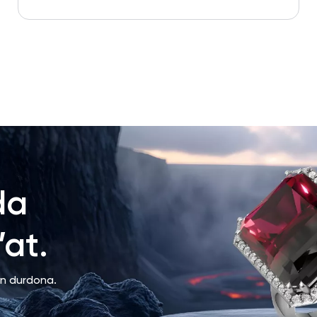
da
at.
an durdona.