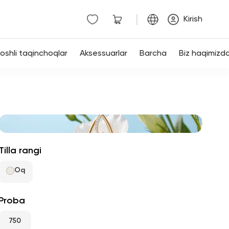
|
Kirish
shli taqinchoqlar
Aksessuarlar
Barcha
Biz haqimizd
Tilla rangi
Oq
Proba
750