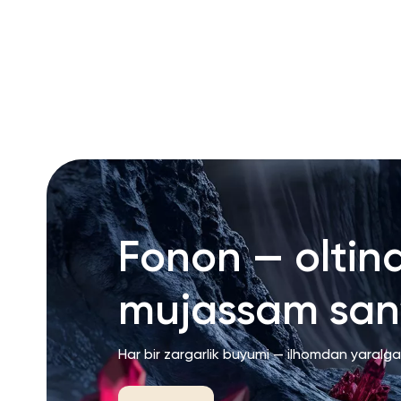
RU
ENG
UZ
Fonon — oltin
mujassam san’
Har bir zargarlik buyumi — ilhomdan yaralg