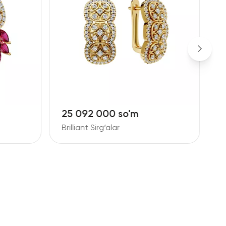
25 092 000 so'm
1
Brilliant Sirg‘alar
B