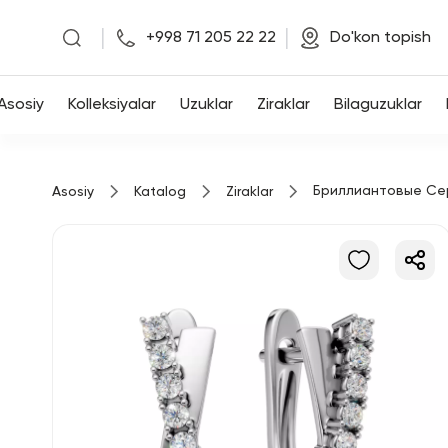
|
|
+998 71 205 22 22
Do'kon topish
Asosiy
Asosiy
Kolleksiyalar
Uzuklar
Ziraklar
Bilaguzuklar
Kolleksiyalar
Бриллиантовые Се
Asosiy
Katalog
Ziraklar
Uzuklar
Ziraklar
Bilaguzuklar
Kulonlar
Zanjirlar