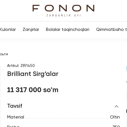
Kulonlar
Zanjirlar
Bolalar taqinchoqlari
Qimmatbaho to
рьги
Artikul
:
ZIR1450
Brilliant Sirg‘alar
11 317 000 so'm
Tavsif
Material
Oltin