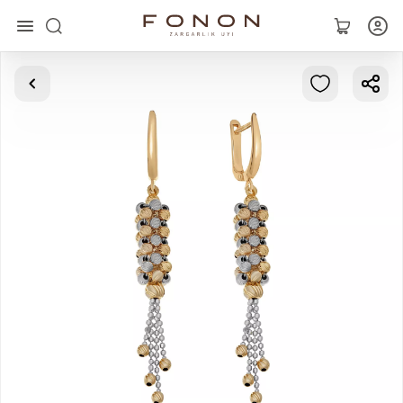
Главная
Коллекции
Кольца
Серьги
Браслеты
Кулоны
Цепочки