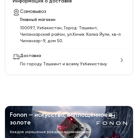
Информация о доставке
Самовывоз
Главный магазин
100097, Узбекистан, Город: Ташкент,
Чиланзарский pайон, ул.Кичик Халка Йули, кв-л
Чиланзар-9, дом 50.
Доставка
По городу Ташкент и всему Узбекистану
Fonon — искусство, воплощённое в
золоте
Каждое украшение рождено вдохновением.